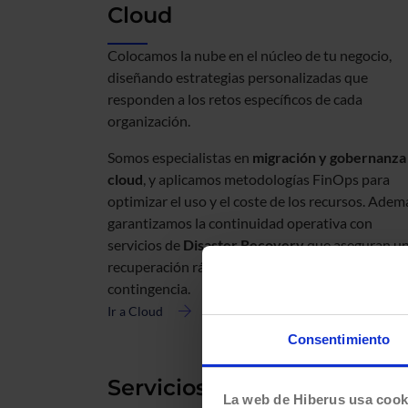
Cloud
Colocamos la nube en el núcleo de tu negocio,
diseñando estrategias personalizadas que
responden a los retos específicos de cada
organización.
Somos especialistas en
migración y gobernanza
cloud
, y aplicamos metodologías FinOps para
optimizar el uso y el coste de los recursos. Adem
garantizamos la continuidad operativa con
servicios de
Disaster Recovery
que aseguran u
recuperación rápida y eficaz ante cualquier
contingencia.
Ir a Cloud
acerca
de
Consentimiento
Cloud
Servicios gestionados
La web de Hiberus usa cook