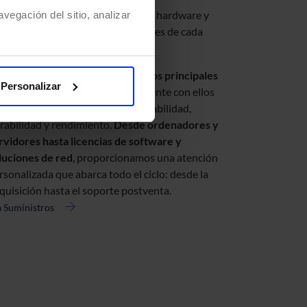
recemos soluciones integrales en hardware y
vegación del sitio, analizar
ftware, adaptadas a las necesidades de cada
iente.
omos
distribuidores oficiales de los principales
Personalizar
bricantes
y trabajamos directamente con ellos
ra garantizar productos de alta fiabilidad,
rabilidad y rendimiento.
Desde ordenadores y
rvidores hasta licencias de software y
luciones de red
, proporcionamos una atención
rsonalizada que abarca todo el ciclo: desde la
quisición hasta el soporte postventa.
 a Suministros
erca
ministros