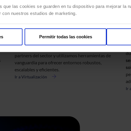
os
Diseñamos soluciones de infraestructura a medida,
Of
s que las cookies se guarden en tu dispositivo para mejorar la na
alineadas con las necesidades y objetivos
so
r con nuestros estudios de marketing.
específicos de tu negocio. Implementamos
cl
tecnologías como
hiperconvergencia y
S
virtualización de escritorios y aplicaciones
para
es
Permitir todas las cookies
fa
garantizar la continuidad operativa y la alta
pa
disponibilidad. Trabajamos con los principales
du
partners del sector y utilizamos herramientas de
s
se
vanguardia para ofrecer entornos robustos,
s
so
escalables y eficientes.
pe
Ir a Virtualización
acerca
ad
de
Ir
ac
Virtualización
de
Su