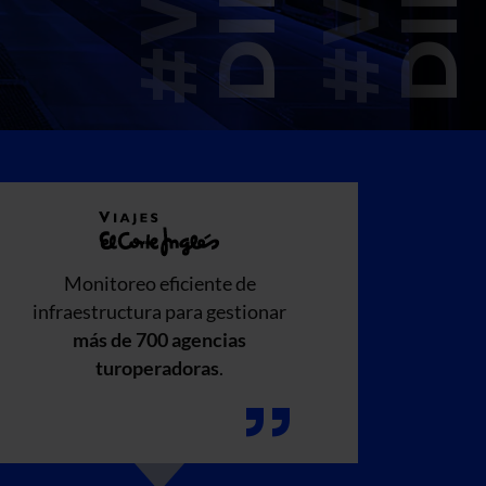
Monitoreo eficiente de
Optimi
infraestructura para gestionar
de con
más de 700 agencias
ca
turoperadoras
.