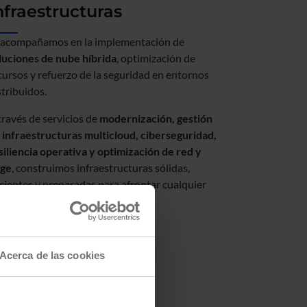
nfraestructuras
 acompañamos en la implementación de
luciones de nube híbrida
, optimización de
cursos y refuerzo de la seguridad en entornos
stribuidos.
través de servicios de
modernización, gestión
 infraestructuras multicloud, ciberseguridad,
siliencia operativa y optimización de red y
ge
, construimos infraestructuras sólidas,
icientes y preparadas para afrontar cualquier
safío tecnológico.
a Infraestructuras
erca
raestructuras
Acerca de las cookies
uministros