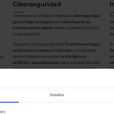
Ciberseguridad
I
Ofrecemos un enfoque integral de
ciberseguridad
Te
que protege tu negocio en cada etapa de su
so
transformación digital
, desde la prevención hasta
re
la recuperación.
di
Aplicamos principios de
Zero Trust Networking y
A 
arquitectura basada en Data Lake
, combinados
de
ás,
con tecnologías avanzadas de
inteligencia
re
artificial y automatización
, para anticiparnos a las
ed
na
amenazas y garantizar una protección robusta y
ef
continua frente a ciberataques.
de
Ir a Ciberseguridad
Ir 
acerca
ac
de
de
Ciberseguridad
Inf
Detalles
Virtualización
S
ies