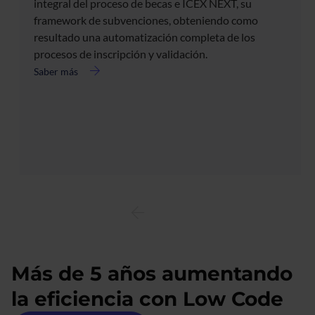
integral del proceso de becas e ICEX NEXT, su
framework de subvenciones, obteniendo como
resultado una automatización completa de los
procesos de inscripción y validación.
Saber más
acerca
de
Implantamos
el
core
de
DigitalICEX
con
Appian
Más de 5 años aumentando
la eficiencia con Low Code