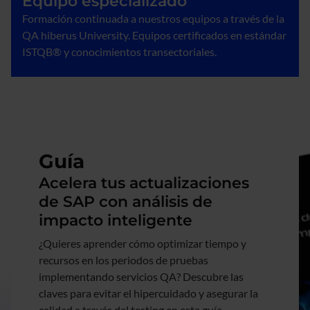
Equipo especializado
Formación continuada a nuestros equipos a través de la
QA hiberus University. Equipos certificados en estándar
ISTQB® y conocimientos transectoriales.
Imagen
Guía
Acelera tus actualizaciones
de SAP con análisis de
impacto inteligente
¿Quieres aprender cómo optimizar tiempo y
recursos en los periodos de pruebas
implementando servicios QA? Descubre las
claves para evitar el hipercuidado y asegurar la
calidad a través del testing en esta guía