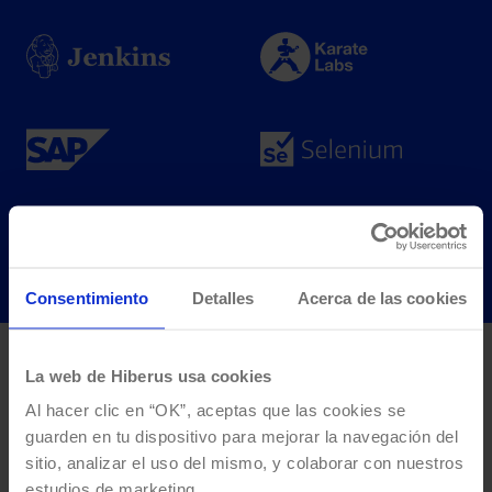
Consentimiento
Detalles
Acerca de las cookies
La web de Hiberus usa cookies
Historias increíbles de
Al hacer clic en “OK”, aceptas que las cookies se
guarden en tu dispositivo para mejorar la navegación del
clientes
sitio, analizar el uso del mismo, y colaborar con nuestros
Potenciando el éxito de las principales empresas a nivel
estudios de marketing.