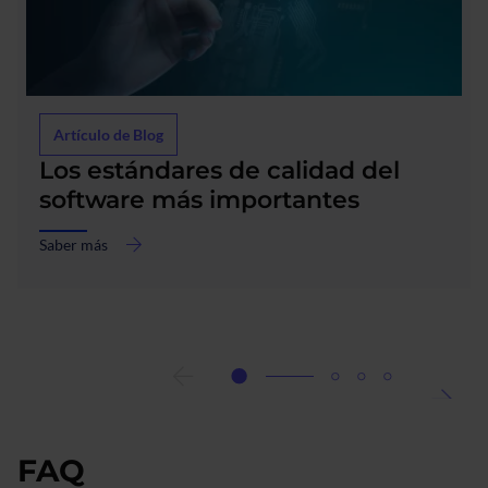
Artículo de Blog
Los estándares de calidad del
software más importantes
Saber más
acerca
de
Los
estándares
de
calidad
del
software
más
importantes
FAQ