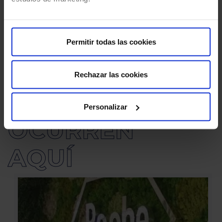
internacional
Ir a todos los casos de éxito
Permitir todas las cookies
#
Rechazar las cookies
LAS COSAS
Personalizar
OCURREN 
AQUÍ