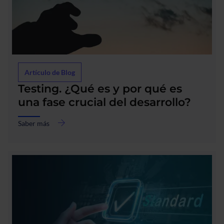
acerca
de
Artículo de Blog
Testing.
¿Qué
Testing. ¿Qué es y por qué es
es
una fase crucial del desarrollo?
y
por
Saber más
qué
es
una
fase
crucial
del
desarrollo?