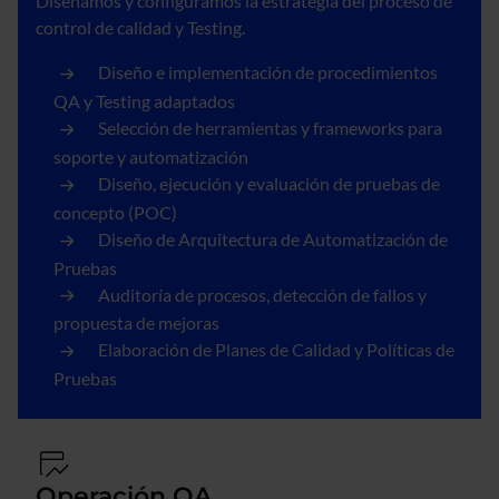
Diseñamos y configuramos la estrategia del proceso de
control de calidad y Testing.
Diseño e implementación de procedimientos
QA y Testing adaptados
Selección de herramientas y frameworks para
soporte y automatización
Diseño, ejecución y evaluación de pruebas de
concepto (POC)
Diseño de Arquitectura de Automatización de
Pruebas
Auditoría de procesos, detección de fallos y
propuesta de mejoras
Elaboración de Planes de Calidad y Políticas de
Pruebas
Operación QA