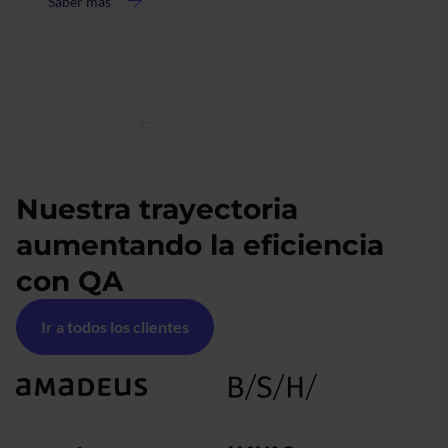
Saber más
acerca
de
Modernizamos
el
ecosistema
de
soluciones
de
Roche
Nuestra trayectoria
aumentando la eficiencia
con QA
Ir a todos los clientes