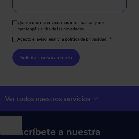
Quiero que me enviéis más información y me
mantengáis al día de las novedades.
Acepto el
aviso legal
y la
política de privacidad
.
*
Menú Prefooter
Ver todos nuestros servicios
Suscríbete a nuestra