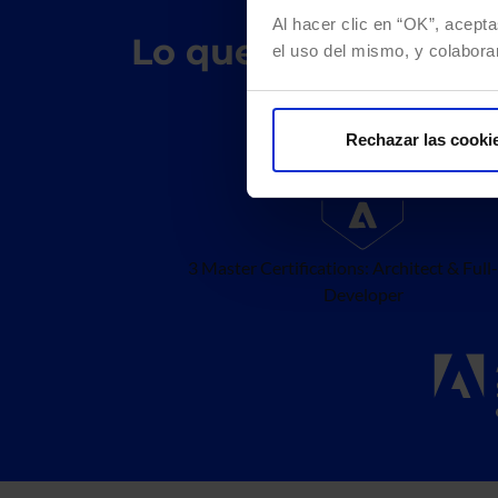
Al hacer clic en “OK”, acepta
Lo que nos diferenc
el uso del mismo, y colabora
Rechazar las cooki
3 Master Certifications: Architect & Full
Developer