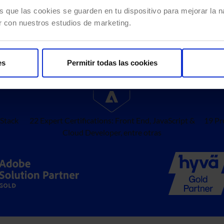
s que las cookies se guarden en tu dispositivo para mejorar la na
ia
r con nuestros estudios de marketing.
es
Permitir todas las cookies
-Stack
22 Expert Certifications: Front End, JavaScript &
19 Pr
Cloud Developer, entre otras