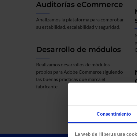
Auditorías eCommerce
Analizamos la plataforma para comprobar
su estabilidad, escalabilidad y seguridad.
M
p
Desarrollo de módulos
Realizamos desarrollos de módulos
propios para Adobe Commerce siguiendo
las buenas prácticas que marca el
fabricante.​
N
c
i
Consentimiento
La web de Hiberus usa cook