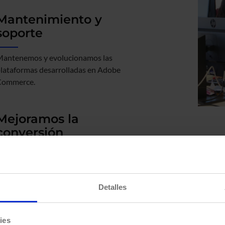
Mantenimiento y
soporte
antenemos y evolucionamos las
lataformas desarrolladas en Adobe
Commerce.
Mejoramos la
conversión
os centramos en optimizar al máximo la
onversión de tu plataforma a través de la
mplementación de Hyvä Theme.​
Detalles
ies