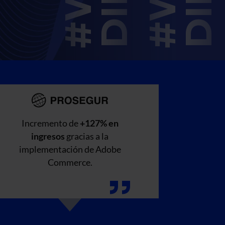
Incremento de
+127% en
Alc
ingresos
gracias a la
transa
implementación de Adobe
campañ
Commerce.