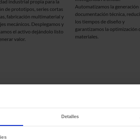
dad industrial propia para la
Automatizamos la generación
ón de prototipos, series cortas
documentación técnica, reduc
as, fabricación multimaterial y
los tiempos de diseño y
jes mecánicos. Desplegamos y
garantizamos la optimización 
amos el activo dejándolo listo
materiales.
enerar valor.
: Sensórica y
Centro de Energí
ectividad
Sostenibilidad
Detalles
s de inteligencia a tus
Ofrecemos un enfoque estraté
s físicos. Implementamos
para optimizar y gestionar
ies