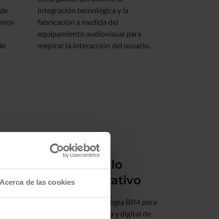
 de
integración tecnológica y la
imos
fabricación a medida del
equipamiento audiovisual para
de
mejorar la interacción del usuario.
a y
BIM y Gemelo
Digital Operativo
Acerca de las cookies
gico
Aplicamos la metodología BIM para
la gestión colaborativa y digital de