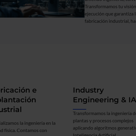
Transformamos tu visión
ejecución que garantiza l
fabricación industrial, h
ricación e
Industry
lantación
Engineering & I
ustrial
Transformamos la ingeniería d
plantas y procesos complejos
alizamos la ingeniería en la
aplicando algoritmos generati
ad física. Contamos con
Inteligencia Artificial.