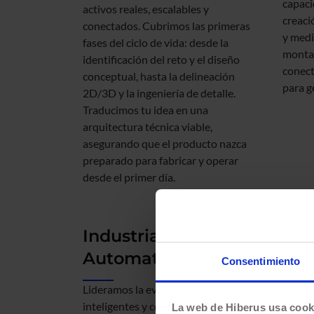
capaci
activos reales, escalables y
creaci
conectados. Cubrimos las primeras
y medi
fases del ciclo de vida: desde la
monta
identificación del reto y el diseño
conect
conceptual, hasta la delineación
para g
2D/3D y la ingeniería de detalle.
Traducimos tu idea en una
arquitectura técnica viable,
asegurando que el producto nazca
preparado para fabricar y operar
desde el primer día.
Industria 5.0 y
IoT
Automatización
Con
Consentimiento
Lideramos la evolución hacia fábricas
Dotamo
inteligentes y conectadas.
activo
La web de Hiberus usa cook