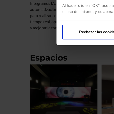
Integramos IA, visión artificial y
sistem
Al hacer clic en “OK”, acepta
automatización en la maquinaria
sensór
el uso del mismo, y colabora
para realizar control de calidad en
datos 
tiempo real, optimizar el rendimiento
automa
y mejorar la toma de decisiones.
trazab
Rechazar las cooki
predic
Espacios