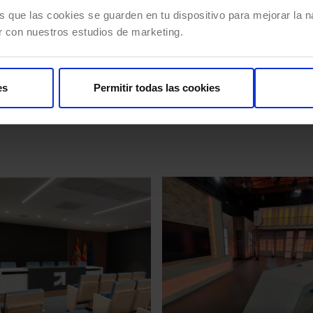
as de monitorización con
eficientemente la energía de t
s que las cookies se guarden en tu dispositivo para mejorar la na
ica avanzada para capturar
negocio. Utilizamos IoT para
r con nuestros estudios de marketing.
en tiempo real. Esto permite
identificar hábitos de consumo
tizar procesos, asegurar la
planificar tu transición energét
ilidad y aplicar mantenimiento
liderar el camino hacia la
es
Permitir todas las cookies
tivo.
autosuficiencia reduciendo cos