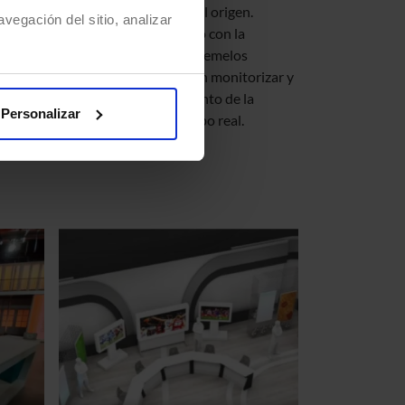
u
tus proyectos desde el origen.
vegación del sitio, analizar
Conectamos el diseño con la
,
operación mediante gemelos
ica y
digitales que permiten monitorizar y
optimizar el rendimiento de la
Personalizar
tes.
construcción en tiempo real.