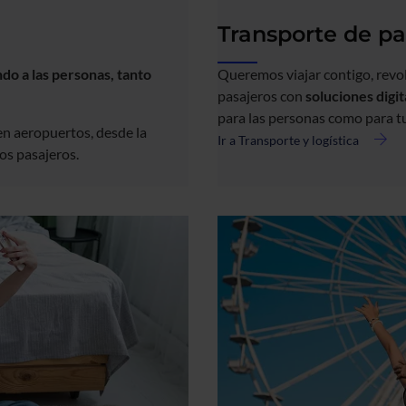
Transporte de pa
do a las personas, tanto
Queremos viajar contigo, revo
pasajeros con
soluciones digi
para las personas como para 
en aeropuertos, desde la
Ir a Transporte y logística
acerca
los pasajeros.
de
Transporte
de
pasajeros