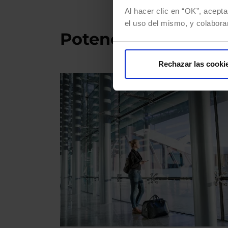
Al hacer clic en “OK”, acepta
el uso del mismo, y colabora
Potenciamos cada in
Rechazar las cooki