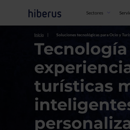
Pasar al contenido principal
Navegación principal
Sectores
Servi
Inicio
Soluciones tecnológicas para Ocio y Tur
Tecnología
experienci
turísticas 
inteligente
personaliz