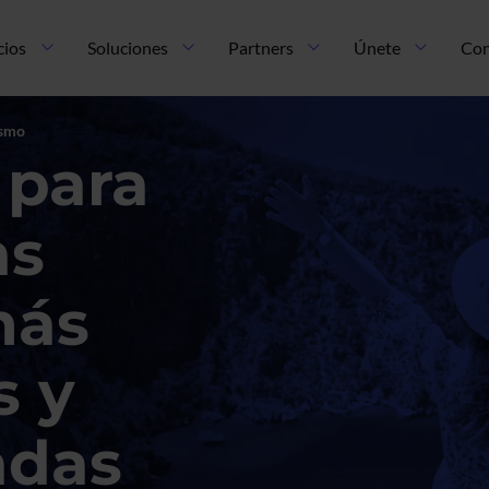
cios
Soluciones
Partners
Únete
Con
ismo
 para
as
más
s y
adas