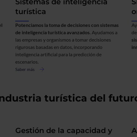
Sistemas de inteligencia
S
turística
o
el
Potenciamos la toma de decisiones con sistemas
Ay
de inteligencia turística avanzados.
Ayudamos a
de
las empresas y organismos a tomar decisiones
si
rigurosas basadas en datos, incorporando
in
inteligencia artificial para la predicción de
escenarios.
Saber más
acerca
de
Sistemas
de
ndustria turística del futur
inteligencia
turística
Gestión de la capacidad y
A