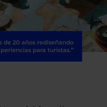
s de 20 años rediseñando
periencias para turistas.”