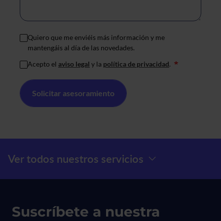
Quiero que me enviéis más información y me
mantengáis al día de las novedades.
Acepto el
aviso legal
y la
política de privacidad
.
*
Menú Prefooter
Ver todos nuestros servicios
Suscríbete a nuestra