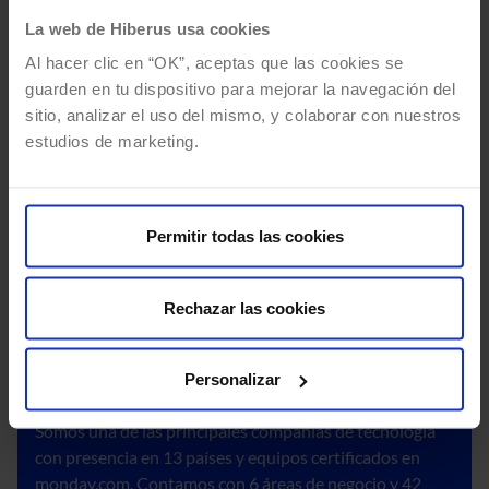
servicios de radiodifusión y telcomm, construye
La web de Hiberus usa cookies
fácilmente flujos de trabajo ágiles en monday dev
para generar impacto en su equipo de desarrollo.
Al hacer clic en “OK”, aceptas que las cookies se
guarden en tu dispositivo para mejorar la navegación del
sitio, analizar el uso del mismo, y colaborar con nuestros
estudios de marketing.
Permitir todas las cookies
Por qué hiberus
Rechazar las cookies
Personalizar
Líderes en tecnología
Somos una de las principales compañías de tecnología
con presencia en 13 países y equipos certificados en
monday.com. Contamos con 6 áreas de negocio y 42