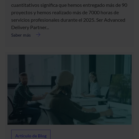
acerca
cuantitativos significa que hemos entregado más de 90
de
proyectos y hemos realizado más de 7000 horas de
hiberus
servicios profesionales durante el 2025. Ser Advanced
obtiene
Delivery Partner...
el
nivel
Saber más
Advanced
Delivery
Partner
de
monday.com
Artículo de Blog