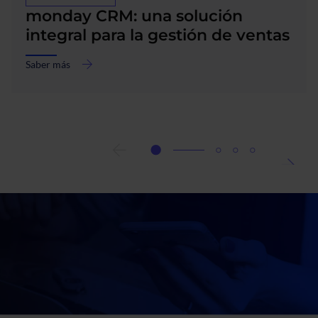
monday CRM: una solución
integral para la gestión de ventas
Saber más
acerca
de
monday
CRM:
una
solución
integral
para
la
gestión
de
ventas