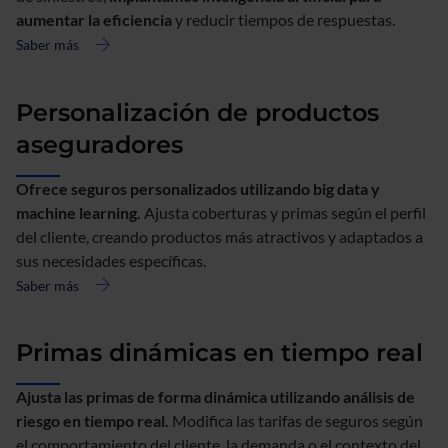
aumentar la eficiencia
y reducir tiempos de respuestas.
Saber más
acerca
de
IA
Personalización de productos
y
gestión
aseguradores
de
datos
Ofrece seguros personalizados utilizando big data y
machine learning.
Ajusta coberturas y primas según el perfil
del cliente, creando productos más atractivos y adaptados a
sus necesidades específicas.
Saber más
acerca
de
Personalización
Primas dinámicas en tiempo real
de
productos
Ajusta las primas de forma dinámica utilizando análisis de
aseguradores
riesgo en tiempo real.
Modifica las tarifas de seguros según
el comportamiento del cliente, la demanda o el contexto del