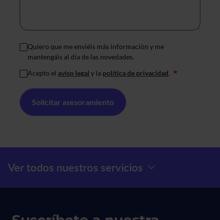
Quiero que me enviéis más información y me
mantengáis al día de las novedades.
Acepto el
aviso legal
y la
política de privacidad
.
*
Menú Prefooter
Ver todos nuestros servicios
Suscríbete a nuestra