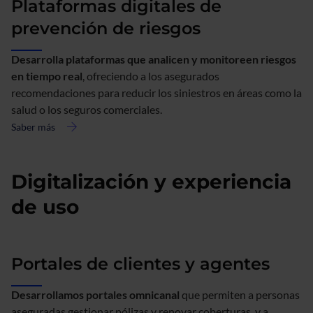
Plataformas digitales de
prevención de riesgos
Desarrolla plataformas que analicen y monitoreen riesgos
en tiempo real
, ofreciendo a los asegurados
recomendaciones para reducir los siniestros en áreas como la
salud o los seguros comerciales.
Saber más
acerca
de
Plataformas
Digitalización y experiencia
digitales
de
de uso
prevención
de
riesgos
Portales de clientes y agentes
Desarrollamos portales omnicanal
que permiten a personas
aseguradas gestionar pólizas y renovar coberturas, y a