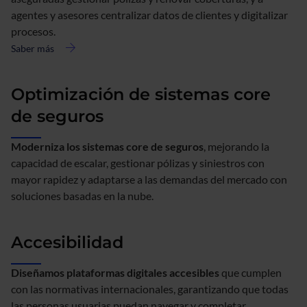
agentes y asesores centralizar datos de clientes y digitalizar
procesos.
Saber más
acerca
de
Portales
Optimización de sistemas core
de
clientes
de seguros
y
agentes
Moderniza los sistemas core de seguros
, mejorando la
capacidad de escalar, gestionar pólizas y siniestros con
mayor rapidez y adaptarse a las demandas del mercado con
soluciones basadas en la nube.
Accesibilidad
Diseñamos plataformas digitales accesibles
que cumplen
con las normativas internacionales, garantizando que todas
las personas usuarias puedan navegar y completar