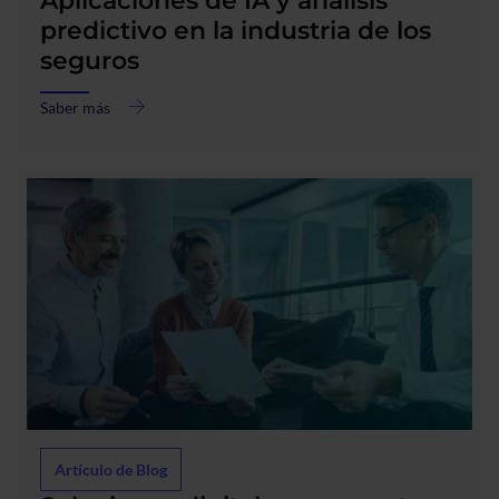
Aplicaciones de IA y análisis
Aplicaciones
de
predictivo en la industria de los
IA
seguros
y
análisis
Saber más
predictivo
en
la
industria
de
los
seguros
Artículo de Blog