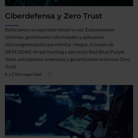
Ciberdefensa y Zero Trust
Reforzamos la seguridad desde la raíz. Endurecemos
sistemas, gestionamos identidades y aplicamos
microsegmentación para limitar riesgos. A través de
SIEM/SOAR, threat hunting y ejercicios Red/Blue/Purple
Team, anticipamos amenazas y garantizamos entornos Zero
Trust.
Ir a Ciberseguridad
acerca
de
Ciberdefensa
y
Zero
Trust