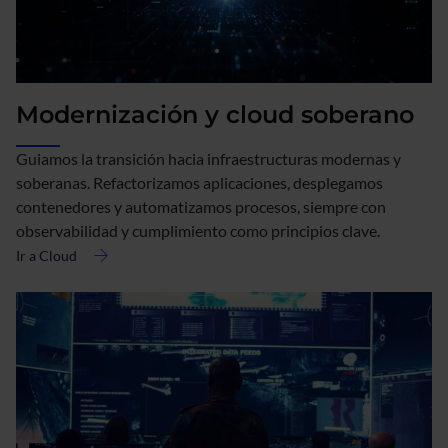
Modernización y cloud soberano
Guiamos la transición hacia infraestructuras modernas y
soberanas. Refactorizamos aplicaciones, desplegamos
contenedores y automatizamos procesos, siempre con
observabilidad y cumplimiento como principios clave.
Ir a Cloud
acerca
de
Modernización
y
cloud
soberano