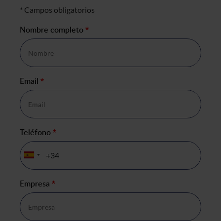
Formulario de negocio
* Campos obligatorios
Nombre completo
*
Email
*
Teléfono
*
Empresa
*