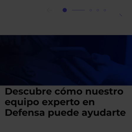
16
claves
para
mejorar
la
experiencia
Imagen
de
usuario
Descubre cómo nuestro
equipo experto en
Defensa puede ayudarte