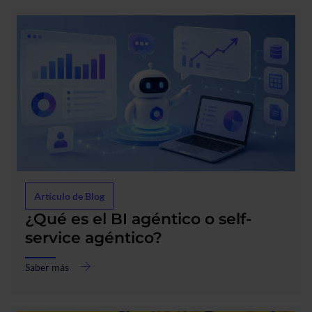
acerca
Artículo de Blog
de
¿Qué es el BI agéntico o self-
¿Qué
service agéntico?
es
el
BI
Saber más
agéntico
o
self-