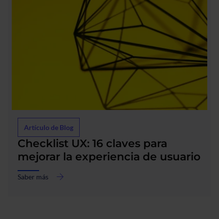
service
agéntico?
Artículo de Blog
Checklist UX: 16 claves para
mejorar la experiencia de usuario
Saber más
acerca
de
Checklist
UX: