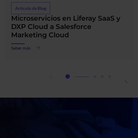
Artículo de Blog
Microservicios en Liferay SaaS y
DXP Cloud a Salesforce
Marketing Cloud
Saber más
acerca
de
Microservicios
en
Liferay
SaaS
y
DXP
Cloud
a
Salesforce
Marketing
Cloud