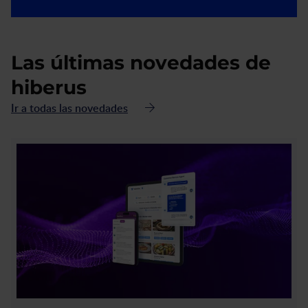
Las últimas novedades de
hiberus
Ir a todas las novedades
acerca
de