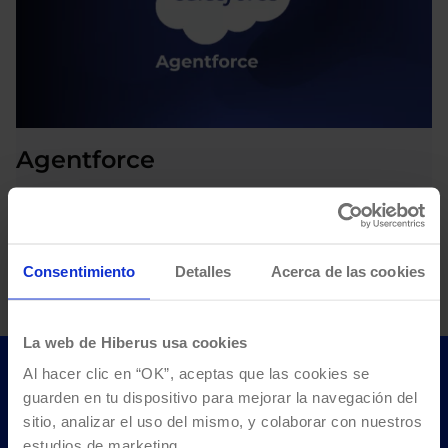
Agentforce
Sistema de agentes basados en inteligencia artificial que
apuesta por la automatización y autonomía de agentes
comerciales. Simplifica procesos de servicios, ventas o
Consentimiento
Detalles
Acerca de las cookies
marketing con IA.
La web de Hiberus usa cookies
Al hacer clic en “OK”, aceptas que las cookies se
Trabajamos con las
guarden en tu dispositivo para mejorar la navegación del
sitio, analizar el uso del mismo, y colaborar con nuestros
tecnologías líderes del
estudios de marketing.