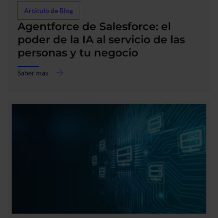
Agentforce
Artículo de Blog
de
Agentforce de Salesforce: el
Salesforce:
el
poder de la IA al servicio de las
poder
personas y tu negocio
de
la
Saber más
IA
al
servicio
de
las
personas
y
tu
negocio