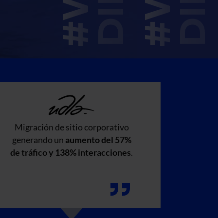
Migración de sitio corporativo
Rediseñ
generando un
aumento del 57%
au
de tráfico y 138% interacciones
.
conver