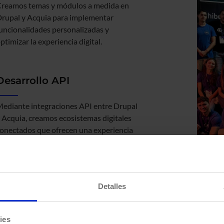
reamos temas y módulos a medida en
rupal y Acquia para implementar
uncionalidades personalizadas y
ptimizar la experiencia digital.
Desarrollo API
ediante integraciones API entre Drupal
 Acquia, creamos ecosistemas digitales
onectados que ofrecen una experiencia
luida en todos los puntos de contacto.
Detalles
ies