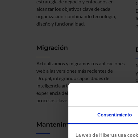
estrategia de negocio y enfocados en
C
alcanzar los objetivos clave de cada
D
organización, combinando tecnología,
f
diseño y funcionalidad.
o
Migración
Actualizamos y migramos tus aplicaciones
M
web a las versiones más recientes de
y
Drupal, integrando capacidades de
c
inteligencia artificial para mejorar la
f
experiencia del usuario y automatizar
procesos clave.
Consentimiento
Mantenimiento
La web de Hiberus usa cook