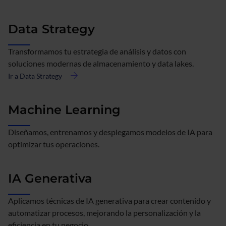
de
Analítica
Data Strategy
avanzada
Transformamos tu estrategia de análisis y datos con
soluciones modernas de almacenamiento y data lakes.
Ir a Data Strategy
acerca
de
Data
Machine Learning
Strategy
Diseñamos, entrenamos y desplegamos modelos de IA para
optimizar tus operaciones.
IA Generativa
Aplicamos técnicas de IA generativa para crear contenido y
automatizar procesos, mejorando la personalización y la
eficiencia en tu negocio.