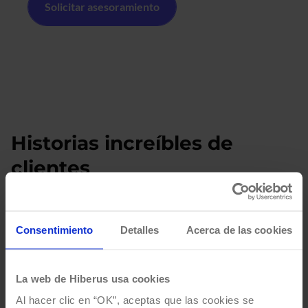
Historias increíbles de
clientes
Potenciando el éxito de las principales empresas a nivel
internacional
Consentimiento
Detalles
Acerca de las cookies
Ir a todos los casos de éxito
La web de Hiberus usa cookies
#
Al hacer clic en “OK”, aceptas que las cookies se