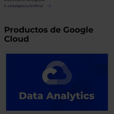
Ir a Inteligencia Artificial
acerca
de
IA
Generativa
Productos de Google
Cloud