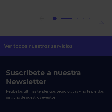
Google
Tag
Manager.
Una
guía
completa
Menú Prefooter
Ver todos nuestros servicios
Suscríbete a nuestra
Newsletter
Recibe las últimas tendencias tecnológicas y no te pierdas
ninguno de nuestros eventos.