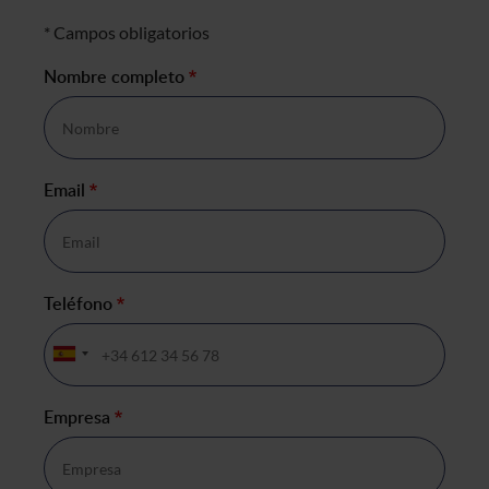
Formulario de negocio
* Campos obligatorios
Nombre completo
*
Email
*
Teléfono
*
Empresa
*