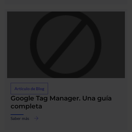
la
IA
en
los
medios
Artículo de Blog
Google Tag Manager. Una guía
completa
Saber más
acerca
de