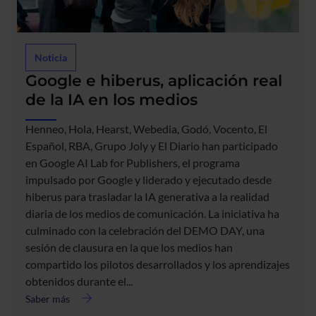
Noticia
Google e hiberus, aplicación real
de la IA en los medios
Henneo, Hola, Hearst, Webedia, Godó, Vocento, El
Español, RBA, Grupo Joly y El Diario han participado
en Google AI Lab for Publishers, el programa
impulsado por Google y liderado y ejecutado desde
hiberus para trasladar la IA generativa a la realidad
acerca
diaria de los medios de comunicación. La iniciativa ha
de
culminado con la celebración del DEMO DAY, una
Google
sesión de clausura en la que los medios han
e
compartido los pilotos desarrollados y los aprendizajes
hiberus,
obtenidos durante el...
aplicación
real
Saber más
de