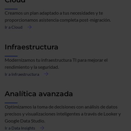
Creamos un plan adaptado a tus necesidades y te
proporcionamos asistencia completa post-migración.
Ir a Cloud
acerca
de
Cloud
Infraestructura
Modernizamos tu infraestructura TI para mejorar el
rendimiento y la seguridad.
Ir a Infraestructura
acerca
de
Infraestructura
Analítica avanzada
Optimizamos la toma de decisiones con análisis de datos
precisos y visualizaciones inteligentes a través de Looker y
Google Data Studio.
Ir a Data Insights
acerca