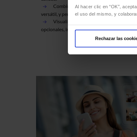
Combina tu producto y el de terceros pa
Al hacer clic en “OK”, acepta
versátil, y personalízalo en función de la segm
el uso del mismo, y colabora
Visualiza la información detallada del iti
opcionales, incompatabilidadades de producto
Rechazar las cooki