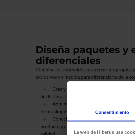
Diseña paquetes y 
diferenciales
Combina los contenidos para crear tus propios p
exclusivos y a medida para diferenciarte de la c
Crea y modela cualquier tipo de servici
de distintas fuentes para una venta de valor 
Administra los acuerdos con proveedore
forma simple y eficiente.
Consentimiento
Conecta múltiples proveedores online pa
producto y unifica el contenido para asegurar
La web de Hiberus usa cook
calidad.