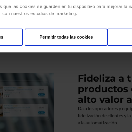
ra crear una oferta más completa y
s que las cookies se guarden en tu dispositivo para mejorar la na
entación de tus clientes objetivo.
r con nuestros estudios de marketing.
nerario, servicios incluidos y
, etc.
es
Permitir todas las cookies
Fideliza a 
productos 
alto valor
Da a los operadores y equi
fidelización de clientes y l
a la automatización.