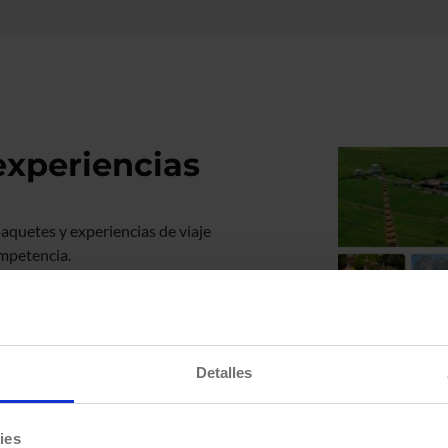
experiencias
aquetes y experiencias de viaje
ompetencia.
o turístico combinando contenidos
añadido.
s y sus condiciones especiales de
Detalles
ra enriquecer el portfolio de
 una experiencia de venta de
ies