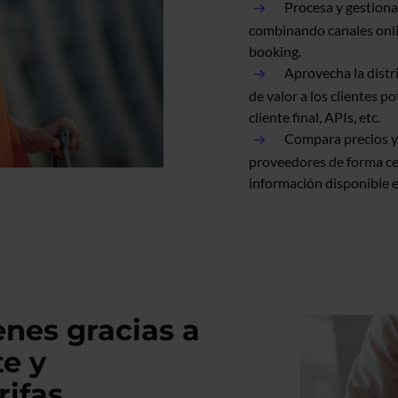
Procesa y gestion
combinando canales onli
booking.
Aprovecha la distr
de valor a los clientes p
cliente final, APIs, etc.
Compara precios y 
proveedores de forma cen
información disponible e
nes gracias a
te y
rifas