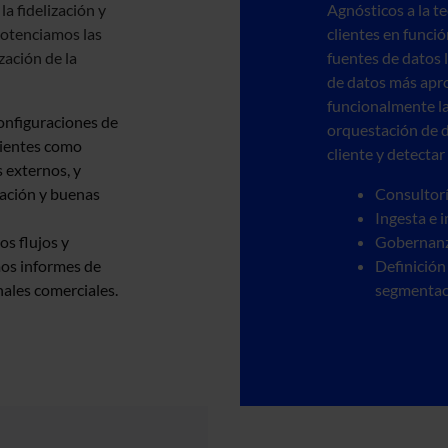
a fidelización y
Agnósticos a la t
Potenciamos las
clientes en funció
zación de la
fuentes de datos 
de datos más apr
funcionalmente la
onfiguraciones de
orquestación de d
clientes como
cliente y detectar
 externos, y
zación y buenas
Consultor
Ingesta e
os flujos y
Gobernanz
os informes de
Definición
nales comerciales.
segmentac