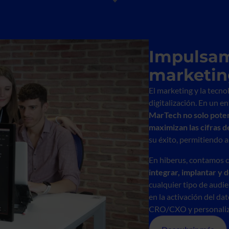
Impulsam
marketin
El marketing y la tecno
digitalización. En un 
MarTech no solo poten
maximizan las cifras d
su éxito, permitiendo a
En hiberus, contamos c
integrar, implantar y 
cualquier tipo de audi
en la activación del d
CRO/CXO y personaliz