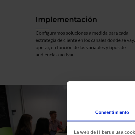
Implementación
Configuramos soluciones a medida para cada
estrategia de cliente en los canales donde se vay
operar, en función de las variables y tipos de
audiencia a activar.
Consentimiento
La web de Hiberus usa cook