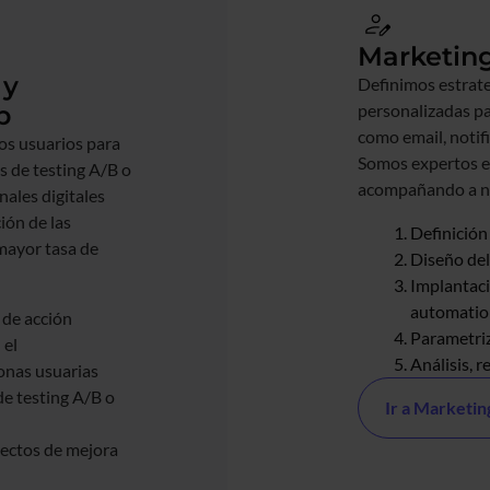
Marketin
 y
Definimos estrate
b
personalizadas par
como email, notif
os usuarios para
Somos expertos e
és de testing A/B o
acompañando a nue
nales digitales
ión de las
Definición
mayor tasa de
Diseño del
Implantaci
automati
 de acción
Parametriz
 el
Análisis, 
onas usuarias
de testing A/B o
Ir a Marketi
ectos de mejora