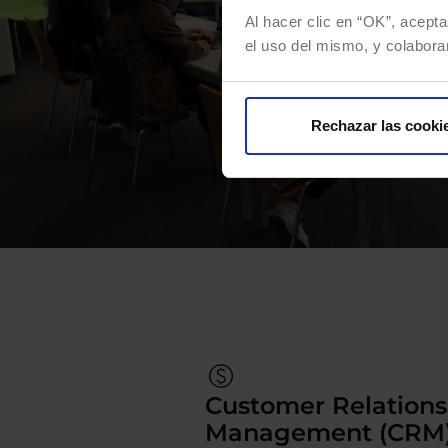
Al hacer clic en “OK”, acepta
el uso del mismo, y colabora
Rechazar las cooki
Customer Relations
Management (CRM