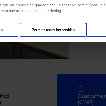
La clave de un proyect
s que las cookies se guarden en tu dispositivo para mejorar la na
plan de acción y evoluc
r con nuestros estudios de marketing.
audiencias.
Para ello, implantamos 
es
Permitir todas las cookies
aumenta la automatizac
hip
Customer
)
(CDP)