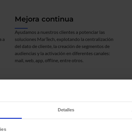
Mejora continua
Ayudamos a nuestros clientes a potenciar las
a a
soluciones MarTech, explotando la centralización
del dato de cliente, la creación de segmentos de
audiencias y la activación en diferentes canales:
mail, web, app, offline, entre otros.
Detalles
Especiali
de client
ies