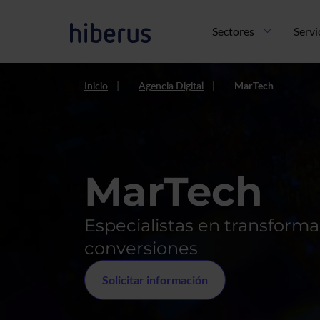
Pasar al contenido principal
Navegación principal
Sectores
Servi
Inicio
Agencia Digital
MarTech
MarTech
Especialistas en transforma
conversiones
Solicitar información