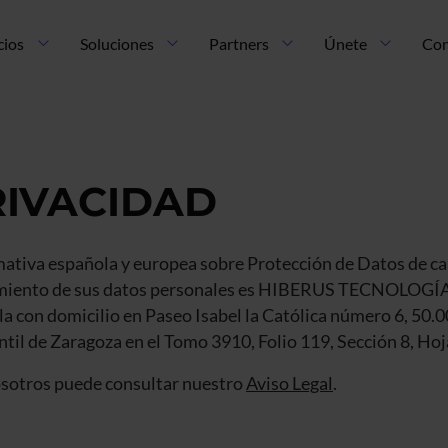
cios
Soluciones
Partners
Únete
Con
RIVACIDAD
mativa española y europea sobre Protección de Datos de ca
ratamiento de sus datos personales es HIBERUS TECNOLO
 con domicilio en Paseo Isabel la Católica número 6, 50.0
til de Zaragoza en el Tomo 3910, Folio 119, Sección 8, Ho
osotros puede consultar nuestro
Aviso Legal
.