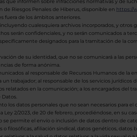
as que informen sobre infracciones normativas y de luch
 de Riesgos Penales de Hiberus, disponible en
https:/
 fuera de los ámbitos anteriores.
incluyendo cualesquiera archivos incorporados, y otros g
chos serán confidenciales, y no serán comunicados a terc
 específicamente designados para la tramitación de la cor
servación de su identidad, que no se comunicará a las pers
uncias de forma anónima.
municados al responsable de Recursos Humanos de la em
un trabajador; al responsable de los servicios jurídicos 
hos relatados en la comunicación; a los encargados del 
 Datos.
to los datos personales que no sean necesarios para el 
la Ley 2/2023, de 20 de febrero, procediéndose, en su cas
 se permite el envío o inclusión de datos dentro de categ
 o filosóficas, afiliación sindical, datos genéticos, datos 
elativos a la salud o datos relativos a la vida sexual o a l