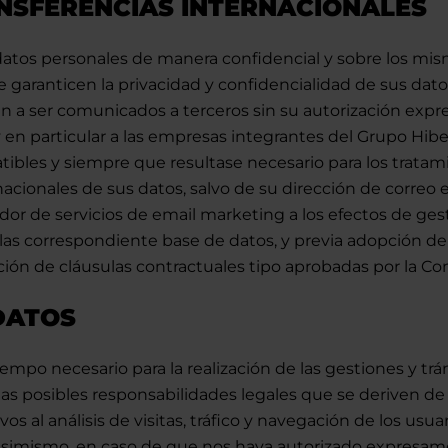
NSFERENCIAS INTERNACIONALES
atos personales de manera confidencial y sobre los mis
 garanticen la privacidad y confidencialidad de sus datos
an a ser comunicados a terceros sin su autorización expr
y en particular a las empresas integrantes del Grupo Hibe
tibles y siempre que resultase necesario para los tratam
cionales de sus datos, salvo de su dirección de correo el
 de servicios de email marketing a los efectos de gesti
las correspondiente base de datos, y previa adopción de
cación de cláusulas contractuales tipo aprobadas por la C
DATOS
empo necesario para la realización de las gestiones y trá
as posibles responsabilidades legales que se deriven de l
ativos al análisis de visitas, tráfico y navegación de los u
Asimismo, en caso de que nos haya autorizado expresame