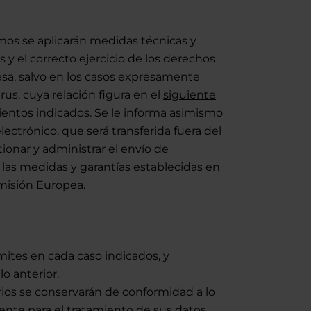
mos se aplicarán medidas técnicas y
 y el correcto ejercicio de los derechos
esa, salvo en los casos expresamente
rus, cuya relación figura en el
siguiente
ientos indicados. Se le informa asimismo
ectrónico, que será transferida fuera del
onar y administrar el envío de
 las medidas y garantías establecidas en
omisión Europea.
mites en cada caso indicados, y
o anterior.
suarios se conservarán de conformidad a lo
nte para el tratamiento de sus datos