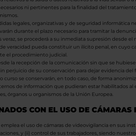
ecesarios ni pertinentes para la finalidad del tratamient
 mismos.
didas legales, organizativas y de seguridad informática n
varán durante el plazo necesario para tramitar la denunci
o es veraz, se procederá a su inmediata supresión desde
 de veracidad pueda constituir un ilícito penal, en cuyo c
e el procedimiento judicial.
esde la recepción de la comunicación sin que se hubiesen
 sin perjuicio de su conservación para dejar evidencia de
o curso se conservarán, en todo caso, de forma anonimiz
ternos de información que pudieran estar habilitados al 
iones, órganos u organismos de la Unión Europea.
NADOS CON EL USO DE CÁMARAS D
mplea el uso de cámaras de videovigilancia en sus instal
aciones, y (ii) control de sus trabajadores, siendo nuestr