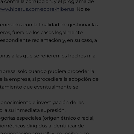
a contra la corrupción, y el programa de
/www.hiberus.com/sobre-hiberus
. No se
enerados con la finalidad de gestionar las
eros, fuera de los casos legalmente
respondiente reclamación y, en su caso, a
onas a las que se refieren los hechos ni a
presa, solo cuando pudiera proceder la
de la empresa, si procediera la adopción de
tratamiento que eventualmente se
conocimiento e investigación de las
o, a su inmediata supresión.
orías especiales (origen étnico o racial,
biométricos dirigidos a identificar de
a orientación sexual). Si se reciben, se