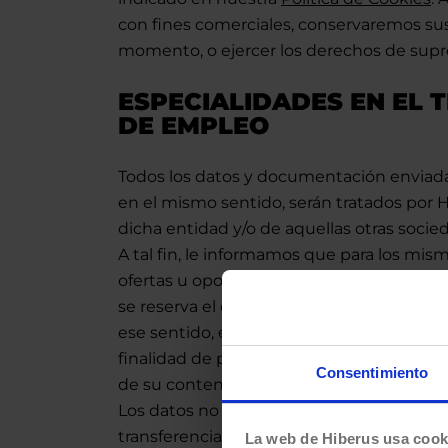
con fines comerciales, conservaremos sus
momento, o ejercer los derechos de supre
ESPECIALIDADES EN EL 
DE EMPLEO
Todos los datos y documentación enviada 
en el mismo sentido, serán tratados por H
dicha entidad y/o de aquellas otras soci
A tal fin, le informamos que para los mis
ofertas u oportunidades de empleo, los 
se reserva el derecho de poder solicitar
ese sentido, el tratamiento de los datos 
finalidad de poder comprobar y contrastar
Consentimiento
de su contenido la base jurídica que facu
Los datos no serán comunicados a terceros 
transferencias internacionales de datos,
La web de Hiberus usa cook