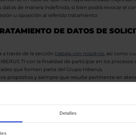
 datos de manera indefinida, si bien podrá revocar el c
sión u oposición al referido tratamiento.
TRATAMIENTO DE DATOS DE SOLIC
a través de la sección
trabaja con nosotros
, así como cu
IBERUS TI con la finalidad de participar en los procesos
edades que formen parte del Grupo Hiberus.
mos propósitos y siempre que resulte pertinente en atenci
datos podrán ser comunicados a las empresas del Grupo 
le referencias sobre sus anteriores empleos de cara a ob
personales que HIBERUS TI pueda realizar en el marco de 
 la información de dichas referencias, siendo nuestro in
Detalles
lta a dicho tratamiento.
fuera de los supuestos indicados sin su autorización. Si 
 le informamos que de cualquier modo adoptaremos las m
ies