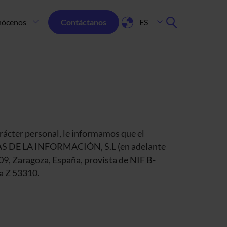
Menú Secundario
Español
ócenos
Contáctanos
ES
rácter personal, le informamos que el
GÍAS DE LA INFORMACIÓN, S.L (en adelante
09, Zaragoza, España, provista de NIF B-
ja Z 53310.