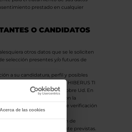
onsentimiento prestado en cualquier
ITANTES O CANDIDATOS
alesquiera otros datos que se le soliciten
 de selección presentes y/o futuros de
ón a su candidatura, perfil y posibles
Hiberus indicadas. Asimismo, HIBERUS TI
tener una mayor información sobre Ud. En
dicho proceso se realizará con la
terés legítimo en términos de verificación
Acerca de las cookies
fuera necesaria la realización de
edidas y garantías legalmente previstas.