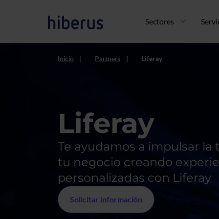
Pasar al contenido principal
Navegación principal
Sectores
Servi
Inicio
Partners
Liferay
Liferay
Te ayudamos a impulsar la t
tu negocio creando experien
personalizadas con Liferay
Solicitar información