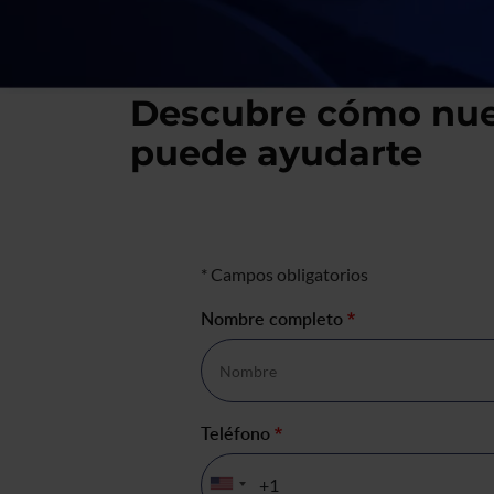
Descubre cómo nues
puede ayudarte
Formulario de negocio
* Campos obligatorios
Nombre completo
*
Teléfono
*