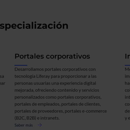
specialización
Portales corporativos
I
Desarrollamos portales corporativos con
Me
asa
tecnología Liferay para proporcionar a las
im
ear
personas usuarias una experiencia digital
ha
mejorada, ofreciendo contenido y servicios
co
personalizados como portales corporativos,
in
portales de empleados, portales de clientes,
co
portales de proveedores, portales e-commerce
de
(B2C, B2B) e intranets.
y 
Saber más
acerca