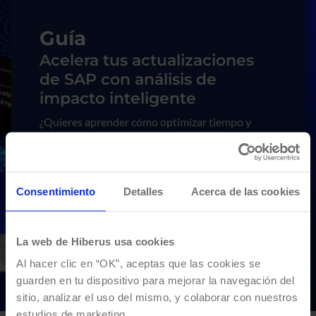
Imagen
Guía
Acelera tus actualizaciones
de SAP con análisis de
impacto inteligente
¿Quieres aprender cómo optimizar tiempo y
recursos en los periodos de pruebas
implementando servicios QA? Descubre las
claves para evitar el hipercuidado y asegurar la
calidad a través del testing en esta guía
Consentimiento
Detalles
Acerca de las cookies
desarrollada junto a Tricentis.
La web de Hiberus usa cookies
Descargar la guía
Al hacer clic en “OK”, aceptas que las cookies se
guarden en tu dispositivo para mejorar la navegación del
sitio, analizar el uso del mismo, y colaborar con nuestros
estudios de marketing.