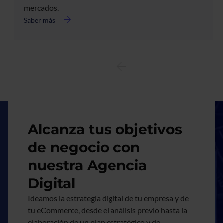
mercados.
Saber más
acerca
de
Transformamos
la
experiencia
de
compra
de
Imagen
Roca
con
Alcanza tus objetivos
SAP
CX
de negocio con
nuestra Agencia
Digital
Ideamos la estrategia digital de tu empresa y de
tu eCommerce, desde el análisis previo hasta la
elaboración de un plan estratégico y de