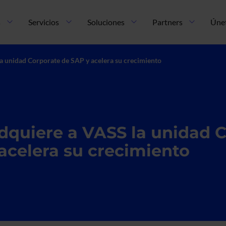
n principal
s
Servicios
Soluciones
Partners
Úne
a unidad Corporate de SAP y acelera su crecimiento
dquiere a VASS la unidad 
acelera su crecimiento