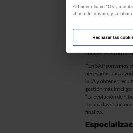
automatización y la i
Al hacer clic en “OK”, acepta
combinamos
intelig
el uso del mismo, y colabora
ingeniería de softwa
inteligencia artifici
En este contexto, po
Rechazar las cooki
transición hacia mod
convierte en un fact
“En SAP contamos con
necesarias para ayuda
la IA y obtener resu
gestión más inteligent
“La evolución de hib
torno a las solucione
finaliza.
Especializac