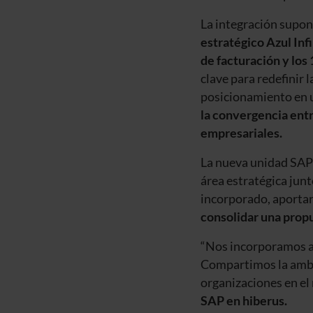
La integración supon
estratégico Azul Inf
de facturación y los
clave para redefinir
posicionamiento en u
la convergencia entr
empresariales.
La nueva unidad SAP 
área estratégica junt
incorporado, aportar
consolidar una propu
“Nos incorporamos a 
Compartimos la ambic
organizaciones en el
SAP en hiberus.