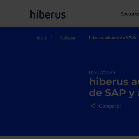
Pasar al contenido principal
Navegació
Sectore
Inicio
Noticias
hiberus adquiere a VASS l
02/07/2026
hiberus a
de SAP y 
Compartir