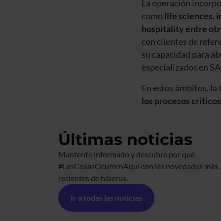
La operación incorpo
como
life sciences,
hospitality entre ot
con clientes de refe
su capacidad para a
especializados en SA
En estos ámbitos, la
los procesos críticos
Últimas noticias
Mantente informado y descubre por qué
#LasCosasOcurrenAquí con las novedades más
recientes de hiberus.
Ir a todas las noticias