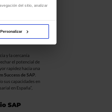
 de hiberus, que
vegación del sitio, analizar
tal, ciberseguridad e
ón de los procesos e
valor.
ganizaciones en su
Personalizar
atos e IA se
ia y la cercanía
echar el potencial de
yor rapidez hacia una
em Success de SAP
.
do sus capacidades en
sarial en España”,
cio SAP