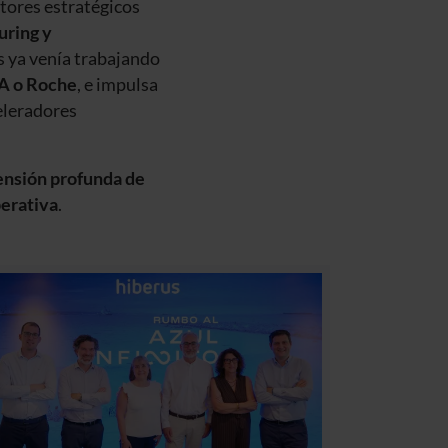
tores estratégicos
uring y
us ya venía trabajando
IA o Roche
, e impulsa
eleradores
ensión profunda de
perativa
.