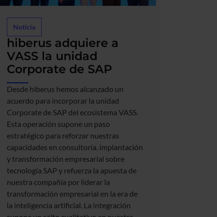
Noticia
Notici
hiberus adquiere a
Víct
VASS la unidad
top 
Corporate de SAP
de 
Desde hiberus hemos alcanzado un
Detrás 
acuerdo para incorporar la unidad
ritmo e
Corporate de SAP del ecosistema VASS.
equipo 
Esta operación supone un paso
Por eso
estratégico para reforzar nuestras
orgullo
capacidades en consultoría, implantación
Global P
y transformación empresarial sobre
ha sido 
tecnología SAP y refuerza la apuesta de
100 de 
nuestra compañía por liderar la
Humanos
transformación empresarial en la era de
reconoc
la inteligencia artificial. La integración
entende
supone un salto cualitativo en nuestra
crecer,