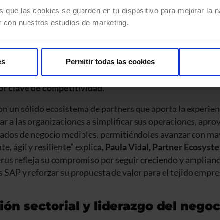
nteligencia de negocio. Esta visión encaja con la estrategia
s que las cookies se guarden en tu dispositivo para mejorar la na
encia artificial, analítica avanzada, cloud, experiencia digi
r con nuestros estudios de marketing.
re para ofrecer una propuesta diferencial
: SAP como coraz
al como motor de automatización, eficiencia y generación de 
tenciamos nuestra capacidad para acompañar a grandes or
es
Permitir todas las cookies
elos más inteligentes, donde
la integración de procesos, d
or clave de competitividad
.
 un sólido ecosistema de partners que aporta la experienc
r a las organizaciones a simplificar sus operaciones, aprov
ltados de negocio medibles, permitiéndoles avanzar con ma
e, ágil y resiliente” explica,
Paula Vidal, Partner Ecosyst
erus refleja su compromiso por seguir creciendo y amplian
s SAP y reforzar su propuesta de valor para el tejido empre
ión sectorial y liderazgo del nego