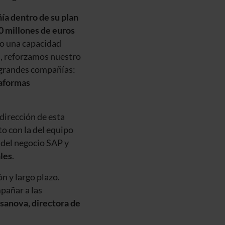
ñía dentro de su plan
00 millones de euros
mo una capacidad
n, reforzamos nuestro
 grandes compañías:
taformas
 dirección de esta
to con la del equipo
 del negocio SAP y
ales
.
n y largo plazo.
pañar a las
sanova, directora de