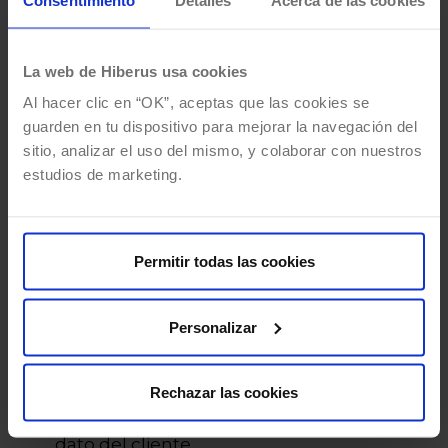
detección de amenazas, prevención de
robo de cuentas y monitorización de
La web de Hiberus usa cookies
seguridad en tiempo real.
Al hacer clic en “OK”, aceptas que las cookies se
guarden en tu dispositivo para mejorar la navegación del
sitio, analizar el uso del mismo, y colaborar con nuestros
El impacto de SAP CIAM en el
estudios de marketing.
sector retail
Permitir todas las cookies
Las empresas que implementan SAP CIAM
obtienen ventajas estratégicas como:
Personalizar
Agilidad al obtener valor de nuestras
propiedades digitales
Rechazar las cookies
Integración y organización eficiente del
dato del cliente