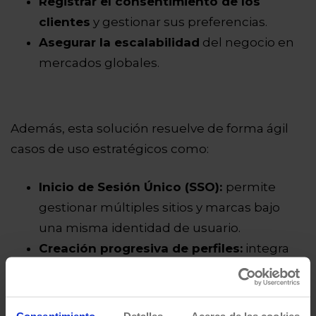
Registrar el consentimiento de los
clientes
y gestionar sus preferencias.
Asegurar la escalabilidad
del negocio en
mercados globales.
Además, esta solución resuelve de forma ágil
casos de uso estratégicos como:
Inicio de Sesión Único (SSO):
permite
gestionar múltiples sitios y marcas bajo
una misma identidad de usuario.
Creación progresiva de perfiles:
integra
elementos condicionales para recopilar
información valiosa de forma natural.
Capa de seguridad avanzada:
i
ncorpora
Consentimiento
Detalles
Acerca de las cookies