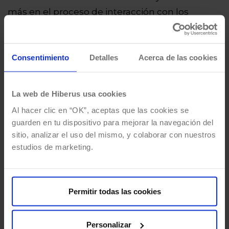
más en el proceso de interacción con los
solicitantes y aprobadores, se pueden crear
varias acciones automáticas basadas en el envío
del formulario. ¡Reducir el trabajo manual es
Consentimiento
Detalles
Acerca de las cookies
muy simple!
La web de Hiberus usa cookies
Al hacer clic en “OK”, aceptas que las cookies se
guarden en tu dispositivo para mejorar la navegación del
sitio, analizar el uso del mismo, y colaborar con nuestros
estudios de marketing.
Permitir todas las cookies
Personalizar