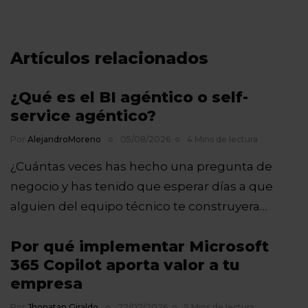
Artículos relacionados
¿Qué es el BI agéntico o self-
service agéntico?
Por
AlejandroMoreno
05/08/2026
4 Mins de lectura
¿Cuántas veces has hecho una pregunta de
negocio y has tenido que esperar días a que
alguien del equipo técnico te construyera…
Por qué implementar Microsoft
365 Copilot aporta valor a tu
empresa
Por
Jhonatan Giraldo
22/07/2026
5 Mins de lectura