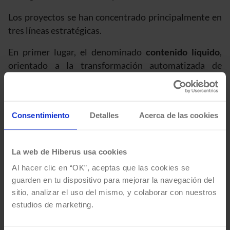
Los proyectos se han concentrado principalmente en
tres líneas estratégicas.
En primer lugar, el denominado
contenido líquido
,
orientado a la transformación automatizada de
formatos, permitiendo convertir piezas escritas en
vídeo y viceversa para ampliar el alcance de los
contenidos y optimizar los recursos de producción.
Consentimiento
Detalles
Acerca de las cookies
En segundo lugar, el desarrollo de
asistentes
editoriales
, concebidos para apoyar a las redacciones
La web de Hiberus usa cookies
en tareas como documentación, estructuración,
análisis o resumen de información, mejorando la
Al hacer clic en “OK”, aceptas que las cookies se
productividad y reduciendo tiempos operativos.
guarden en tu dispositivo para mejorar la navegación del
sitio, analizar el uso del mismo, y colaborar con nuestros
Por último, se ha trabajado en sistemas de
scoring
estudios de marketing.
editorial
, aplicando modelos de inteligencia artificial
para ponderar, clasificar y analizar contenidos ya