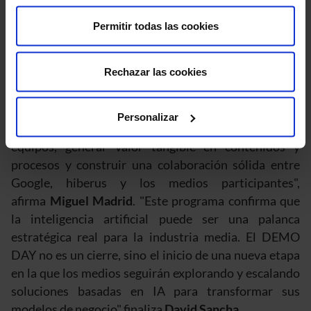
publicados, facilitando la toma de decisiones
Permitir todas las cookies
editoriales basadas en datos.
Desde el inicio el objetivo del programa ha sido claro:
Rechazar las cookies
llevar la inteligencia artificial generativa más allá de la
teoría y mostrar su utilidad real en las redacciones.
Personalizar
“Queríamos desmitificar la tecnología, capacitar a los
equipos, generar valor tangible en contenidos y
procesos y construir una colaboración sólida entre
Google, hiberus y los medios participantes",
afirma
Miguel Madrid
. "Este programa confirma que
la inteligencia artificial puede ser una palanca
estratégica real para la industria media. El DEMO
DAY no es un cierre, sino el inicio de una nueva etapa
en la que los medios seguirán explorando y escalando
soluciones basadas en IA para transformar sus
modelos de negocio" finaliza
David Sancha
.