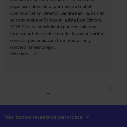
orgullosos de celebrar que nuestra Global
Communication Director, Sandra Parrilla, ha sido
seleccionada por Forbes en la lista Best Dircom
2026. Este reconocimiento pone en valor una
forma muy hiberus de entender la comunicación:
conectar personas, construir reputación y
convertir la tecnología...
Saber más
acerca
de
Forbes
selecciona
a
Sandra
Parrilla
en
la
lista
Menú Prefooter
Ver todos nuestros servicios
Best
Dircom