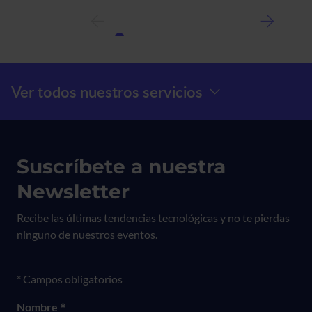
a
Sandra
Parrilla
en
la
lista
Menú Prefooter
Ver todos nuestros servicios
Best
Dircom
Suscríbete a nuestra
Newsletter
Recibe las últimas tendencias tecnológicas y no te pierdas
ninguno de nuestros eventos.
Formulario newsletter
* Campos obligatorios
Nombre
*