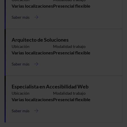
Varias localizaciones
Presencial flexible
Saber más
acerca
de
Data
&
Arquitecto de Soluciones
Analytics
Ubicación
Modalidad trabajo
Varias localizaciones
Presencial flexible
Saber más
acerca
de
Arquitecto
de
Especialista en Accesibilidad Web
Soluciones
Ubicación
Modalidad trabajo
Varias localizaciones
Presencial flexible
Saber más
acerca
de
Especialista