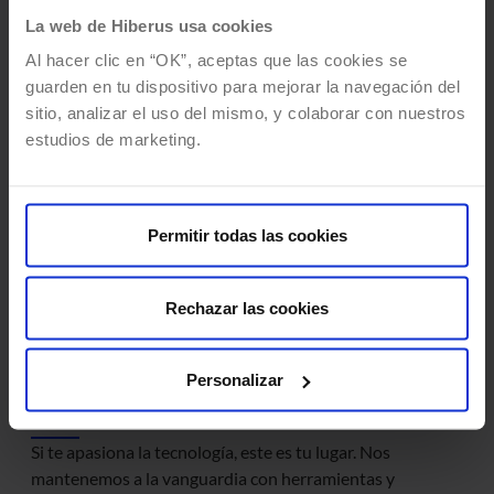
La web de Hiberus usa cookies
Al hacer clic en “OK”, aceptas que las cookies se
headphones
guarden en tu dispositivo para mejorar la navegación del
Conciliación y bienestar
sitio, analizar el uso del mismo, y colaborar con nuestros
estudios de marketing.
La conciliación es una de nuestras prioridades. Por ello, te
ofrecemos horarios flexibles, para que gestiones tu
jornada de acuerdo con tus necesidades. También jornada
intensiva los viernes y durante el verano, para que
Permitir todas las cookies
disfrutes de tu tiempo libre.
Rechazar las cookies
devices
Personalizar
Cultura “techie”
Si te apasiona la tecnología, este es tu lugar. Nos
mantenemos a la vanguardia con herramientas y