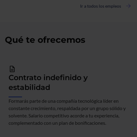
en
Ir a todos los empleos
Accesibilidad
Web
Qué te ofrecemos
description
Contrato indefinido y
estabilidad
Formarás parte de una compañía tecnológica líder en 
constante crecimiento, respaldada por un grupo sólido y 
solvente. Salario competitivo acorde a tu experiencia, 
complementado con un plan de bonificaciones.