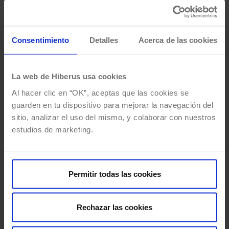
Consentimiento
Detalles
Acerca de las cookies
La web de Hiberus usa cookies
Al hacer clic en “OK”, aceptas que las cookies se
guarden en tu dispositivo para mejorar la navegación del
sitio, analizar el uso del mismo, y colaborar con nuestros
estudios de marketing.
Además, colaborado con el equipo de CRO para realizar
Tests AB
con el fin de poder comparar dos versiones
Permitir todas las cookies
diferentes en una misma página y poder detectar cuál es la
mejor versión posible. Para ello, llevado a cabo un análisis
exhaustivo detectando problemas e ideando propuestas que
Rechazar las cookies
permitan
mejorar no solo la experiencia del usuario sino
también el tráfico y la conversión en la web
. En diversos