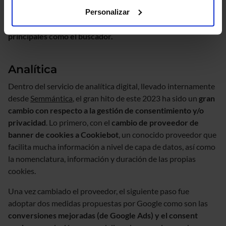
tests hemos logrado aumentar el
porcentaje de conversión,
Personalizar
el tráfico en ciertas categorías y el uso de elementos
principales como el buscador.
Analítica
Dentro del servicio de analítica digital, llevado internamente
desde
Semmántica
, el gran hito de este 2023 ha sido un
gran
cambio con respecto a la gestión de consentimiento y/o
privacidad
. Lo primero, con el
cambio de proveedor de
banner de cookies a Cookiebot
, un conocido proveedor que
facilita mucha información a nivel de capa de datos, así como
la nomenclatura, información y duración de las propias
cookies.
Una vez cambiado el proveedor, el siguiente paso fue
adoptar dos medidas propuestas por Google como son las
conversiones mejoradas (de Google Ads) y el consent