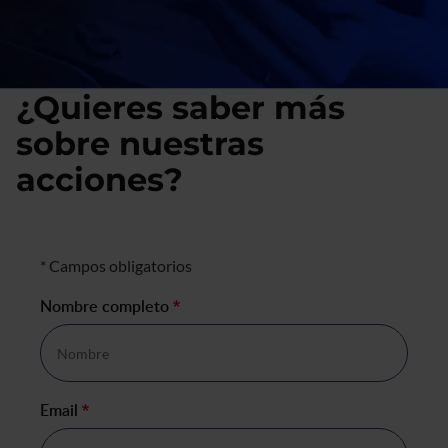
¿Quieres saber más
sobre nuestras
acciones?
Formulario de negocio
* Campos obligatorios
Nombre completo
*
Email
*