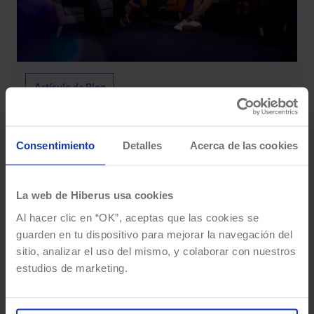
acerca
de
hiberIA
Artículo de Blog
Sessions
hiberIA Sessions – Ep1: La IA en el
–
ciclo de vida de producto
Ep1:
La
Consentimiento
Detalles
Acerca de las cookies
IA
Saber más
en
el
La web de Hiberus usa cookies
ciclo
de
Al hacer clic en “OK”, aceptas que las cookies se
vida
guarden en tu dispositivo para mejorar la navegación del
de
sitio, analizar el uso del mismo, y colaborar con nuestros
producto
estudios de marketing.