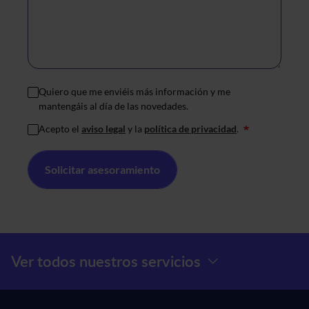
Quiero que me enviéis más información y me
mantengáis al día de las novedades.
Acepto el
aviso legal
y la
política de privacidad
.
*
Menú Prefooter
Ver todos nuestros servicios