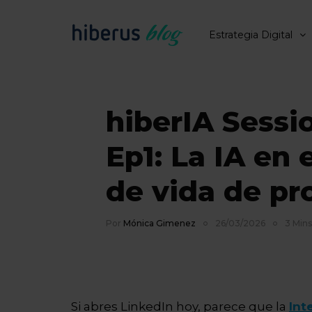
Estrategia Digital
hiberIA Sessi
Ep1: La IA en e
de vida de pr
Por
Mónica Gimenez
26/03/2026
3 Mins
Si abres LinkedIn hoy, parece que la
Inte