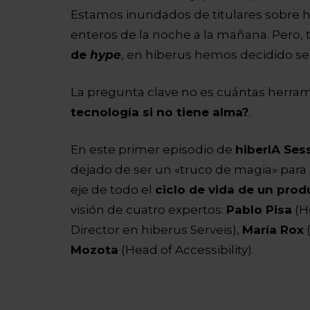
Estamos inundados de titulares sobre 
enteros de la noche a la mañana. Pero
de
hype
, en hiberus hemos decidido sepa
La pregunta clave no es cuántas herram
tecnología si no tiene alma?
.
En este primer episodio de
hiberIA Ses
dejado de ser un «truco de magia» para
eje de todo el
ciclo de vida de un prod
visión de cuatro expertos:
Pablo Pisa
(He
Director en hiberus Serveis),
María Rox
Mozota
(Head of Accessibility).