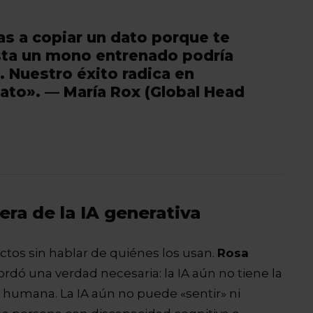
s a copiar un dato porque te
asta un mono entrenado podría
 Nuestro éxito radica en
dato». — María Rox (Global Head
 era de la IA generativa
tos sin hablar de quiénes los usan.
Rosa
rdó una verdad necesaria: la IA aún no tiene la
d humana. La IA aún no puede «sentir» ni