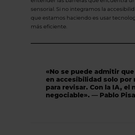
entender las barreras que encuentra un
sensorial. Si no integramos la accesibil
que estamos haciendo es usar tecnologí
más eficiente.
«No se puede admitir que 
en accesibilidad solo por
para revisar. Con la IA, e
negociable». — Pablo Pisa