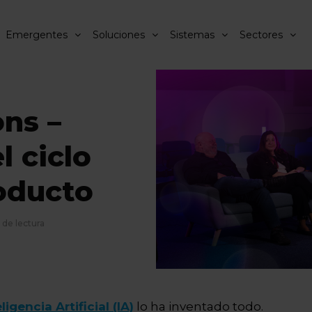
Emergentes
Soluciones
Sistemas
Sectores
ons –
l ciclo
oducto
 de lectura
ligencia Artificial (IA)
lo ha inventado todo.