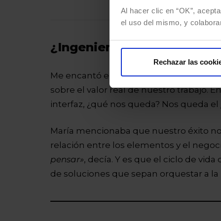
Al hacer clic en “OK”, acepta
el uso del mismo, y colabora
¿Ingenieros o artesanos d
Rechazar las cooki
Me encantó el debate que surgió con
M
sobre el valor real de nuestro trabajo
interfaz, ¿qué nos queda? Nos queda el
María mencionaba que nuestro éxito no
relación entre los elementos y el negoci
pensar»
, decía. Y es que el ciclo de vi
de soluciones que sepan orquestar a la 