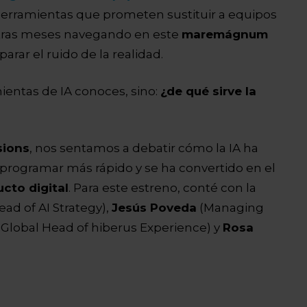
herramientas que prometen sustituir a equipos
, tras meses navegando en este
maremágnum
rar el ruido de la realidad.
ientas de IA conoces, sino:
¿de qué sirve la
sions
, nos sentamos a debatir cómo la IA ha
 programar más rápido y se ha convertido en el
ucto digital
. Para este estreno, conté con la
ad of AI Strategy),
Jesús Poveda
(Managing
(Global Head of hiberus Experience) y
Rosa