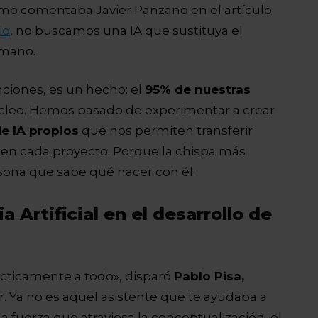
omo comentaba Javier Panzano en el artículo
io
, no buscamos una IA que sustituya el
umano.
nciones, es un hecho: el
95% de nuestras
úcleo. Hemos pasado de experimentar a crear
e IA propios
que nos permiten transferir
 en cada proyecto. Porque la chispa más
ersona que sabe qué hacer con él.
a Artificial en el desarrollo de
ácticamente a todo», disparó
Pablo Pisa,
ar. Ya no es aquel asistente que te ayudaba a
na fuerza que atraviesa la conceptualización, el