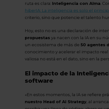
ruta es clara:
Inteligencia con Alma
. C
hiberIA: La inteligencia es solo el princip
criterio, sino que potencie el talento h
Hoy, esto no es una declaración de inte
propuestas
ya nacen con la IA en su n
un ecosistema de más de
50 agentes d
conocimiento y acelerar el impacto real
valiosa no está en el dato, sino en la p
El impacto de la Inteligenci
software
«En estos momentos, la IA se refiere pr
nuestro Head of AI Strategy
, al arranc
escribir una línea de código; ahora es u