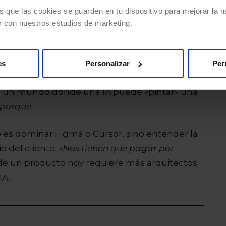
s que las cookies se guarden en tu dispositivo para mejorar la na
r con nuestros estudios de marketing.
el producto?
es
Personalizar
Per
aría Rox, Global Head of
hiberus Experience
,
. En un mundo donde una IA puede «pintar» una
porqué
.
 es dominar Figma o Cursor, sino entender la
o del cliente.
«Nos tienen que pagar por
da de un producto hoy requiere más arquitectos
IA.