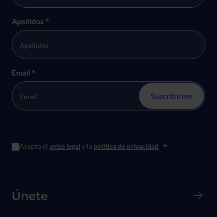
Apellidos
*
Email
*
Acepto el
aviso legal
y la
política de privacidad
.
*
Menú principal de Pie de página
Únete