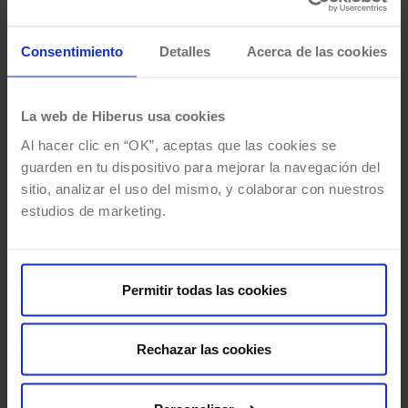
de interés, así como con otros sistemas, soluciones y
tecnologías.
Consentimiento
Detalles
Acerca de las cookies
La web de Hiberus usa cookies
Modular y personalizable
Al hacer clic en “OK”, aceptas que las cookies se
Es una solución escalable, modular y configurable cuya
guarden en tu dispositivo para mejorar la navegación del
apariencia y calendarios se adaptan a las necesidades
sitio, analizar el uso del mismo, y colaborar con nuestros
del cliente.
estudios de marketing.
Permitir todas las cookies
Compatible
Bookme es compatible con los principales calendarios
del mercado, como el calendario de Microsoft Outlook o
Rechazar las cookies
Google Calendar.