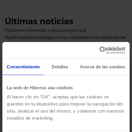
Últimas noticias
Mantente informado y descubre por qué
#LasCosasOcurrenAquí con las novedades más recientes de
hiberus.
Ir a todas las noticias
Consentimiento
Detalles
Acerca de las cookies
#
La web de Hiberus usa cookies
LAS COSAS
Al hacer clic en “OK”, aceptas que las cookies se
guarden en tu dispositivo para mejorar la navegación del
OCURREN
sitio, analizar el uso del mismo, y colaborar con nuestros
estudios de marketing.
AQUÍ