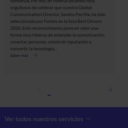
confianza. Por eso, en hiberus estamos muy
orgullosos de celebrar que nuestra Global
Communication Director, Sandra Parrilla, ha sido
seleccionada por Forbes en la lista Best Dircom
2026. Este reconocimiento pone en valor una
forma muy hiberus de entender la comunicación:
conectar personas, construir reputación y
convertir la tecnología...
Saber más
acerca
de
Forbes
selecciona
a
Sandra
Parrilla
en
la
lista
Menú Prefooter
Ver todos nuestros servicios
Best
Dircom