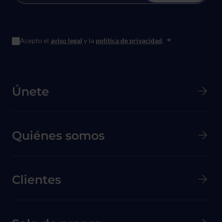
Acepto el
aviso legal
y la
política de privacidad
.
*
Menú principal de Pie de página
Únete
Quiénes somos
Clientes
Menú secundario de pie de página