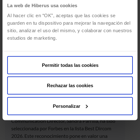
La web de Hiberus usa cookies
Al hacer clic en “OK”, aceptas que las cookies se
guarden en tu dispositivo para mejorar la navegación del
sitio, analizar el uso del mismo, y colaborar con nuestros
estudios de marketing.
Noticia
Forbes selecciona a Sandra
Permitir todas las cookies
Parrilla en la lista Best Dircom
Detrás de las marcas que dejan huella, siempre
Rechazar las cookies
hay personas capaces de contar su historia,
conectar con su entorno y construir relaciones de
confianza. Por eso, en hiberus estamos muy
Personalizar
orgullosos de celebrar que nuestra Global
Communication Director, Sandra Parrilla, ha sido
seleccionada por Forbes en la lista Best Dircom
2026. Este reconocimiento pone en valor una