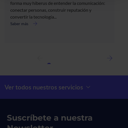
forma muy hiberus de entender la comunicación:
conectar personas, construir reputación y
convertir la tecnología...
Saber más
acerca
de
Forbes
selecciona
a
Sandra
Parrilla
en
la
lista
Menú Prefooter
Ver todos nuestros servicios
Best
Dircom
Suscríbete a nuestra