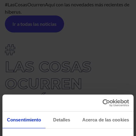
#LasCosasOcurrenAquí con las novedades más recientes de
hiberus.
Ir a todas las noticias
#
LAS COSAS
OCURREN
AQUÍ
Consentimiento
Detalles
Acerca de las cookies