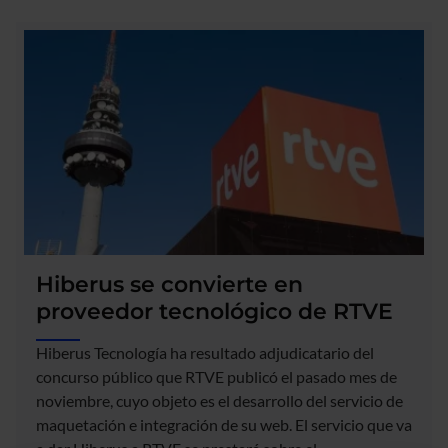
Amadeus
incrementa
su
participación
en
Hiberus
Travel
hasta
el
94,88%
Hiberus se convierte en
proveedor tecnológico de RTVE
Hiberus Tecnología ha resultado adjudicatario del
concurso público que RTVE publicó el pasado mes de
noviembre, cuyo objeto es el desarrollo del servicio de
maquetación e integración de su web. El servicio que va