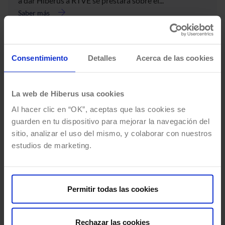
a dar Hiberus a RTVE se prestará sobre el...
Saber más
acerca
de
Hiberus
se
Consentimiento
Detalles
Acerca de las cookies
convierte
en
proveedor
tecnológico
La web de Hiberus usa cookies
de
Al hacer clic en “OK”, aceptas que las cookies se
RTVE
guarden en tu dispositivo para mejorar la navegación del
sitio, analizar el uso del mismo, y colaborar con nuestros
estudios de marketing.
Hiberus patrocinador de las XVIII
Noche de las
Permitir todas las cookies
Telecomunicaciones
Rechazar las cookies
El pasado 3 de febrero tuvo lugar la XVIII Noche de las