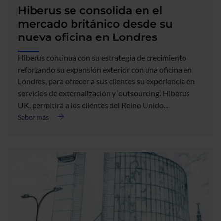
Hiberus se consolida en el
mercado británico desde su
nueva oficina en Londres
Hiberus continua con su estrategia de crecimiento
reforzando su expansión exterior con una oficina en
Londres, para ofrecer a sus clientes su experiencia en
servicios de externalización y ‘outsourcing’. Hiberus
UK, permitirá a los clientes del Reino Unido...
Saber más
acerca
de
Hiberus
se
consolida
en
el
mercado
británico
desde