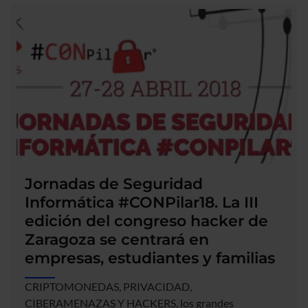
de
Aragón
sigue
apostando
por
Hiberus
a
través
de
la
renovación
del
Jornadas de Seguridad
AMS
Informática #CONPilar18. La III
edición del congreso hacker de
Zaragoza se centrará en
empresas, estudiantes y familias
CRIPTOMONEDAS, PRIVACIDAD,
CIBERAMENAZAS Y HACKERS, los grandes