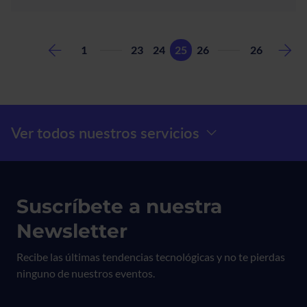
de
Atenea
pone
Primera página
Última página
Paginación
en
Página
Página
Página
Página
1
23
24
25
26
26
marcha
la
primera
implantación
en
Menú Prefooter
Ver todos nuestros servicios
los
servicios
técnicos
de
Samsung
Suscríbete a nuestra
Newsletter
Recibe las últimas tendencias tecnológicas y no te pierdas
ninguno de nuestros eventos.