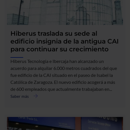
su
nueva
oficina
en
Londres
Hiberus traslada su sede al
edificio insignia de la antigua CAI
para continuar su crecimiento
Hiberus Tecnología e Ibercaja han alcanzado un
acuerdo para alquilar 6.000 metros cuadrados del que
fue edificio de la CAI situado en el paseo de Isabel la
Católica de Zaragoza. El nuevo edificio acogerá a más
de 600 empleados que actualmente trabajaban en...
Saber más
acerca
de
Hiberus
traslada
su
sede