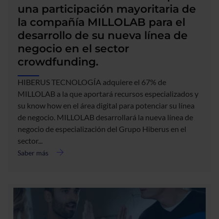
centrará
una participación mayoritaria de
en
la compañía MILLOLAB para el
empresas,
desarrollo de su nueva línea de
estudiantes
y
negocio en el sector
familias
crowdfunding.
HIBERUS TECNOLOGÍA adquiere el 67% de
MILLOLAB a la que aportará recursos especializados y
su know how en el área digital para potenciar su línea
de negocio. MILLOLAB desarrollará la nueva línea de
negocio de especialización del Grupo Hiberus en el
sector...
Saber más
acerca
de
HIBERUS
TECNOLOGÍA
adquiere
una
participación