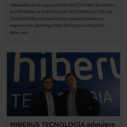
referentes de la nueva edición de CONPilar. Se celebra
la PRIMERA OLIMPIADA DE PROGRAMACIÓN DE
ZARAGOZA y contará con los mejores hackers y
expertos en ciberseguridad de España. Ofrecerá...
Saber más
acerca
de
Jornadas
de
Seguridad
Informática
#CONPilar18.
La
III
edición
del
congreso
hacker
de
Zaragoza
HIBERUS TECNOLOGÍA adquiere
se