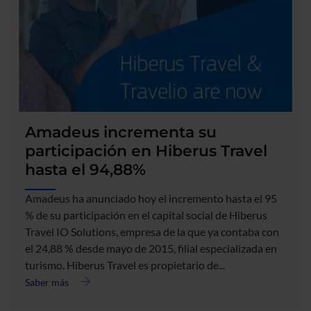
mayoritaria
de
la
compañía
MILLOLAB
para
el
desarrollo
Amadeus incrementa su
de
su
participación en Hiberus Travel
nueva
hasta el 94,88%
línea
de
Amadeus ha anunciado hoy el incremento hasta el 95
negocio
% de su participación en el capital social de Hiberus
en
Travel IO Solutions, empresa de la que ya contaba con
el
sector
el 24,88 % desde mayo de 2015, filial especializada en
crowdfunding.
turismo. Hiberus Travel es propietario de...
Saber más
acerca
de