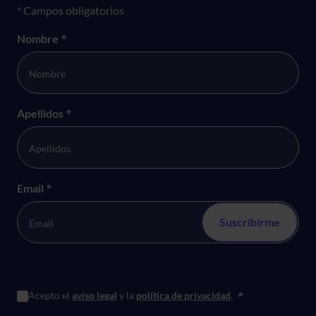
Formulario newsletter
* Campos obligatorios
Nombre
*
Apellidos
*
Email
*
Acepto el
aviso legal
y la
política de privacidad
.
*