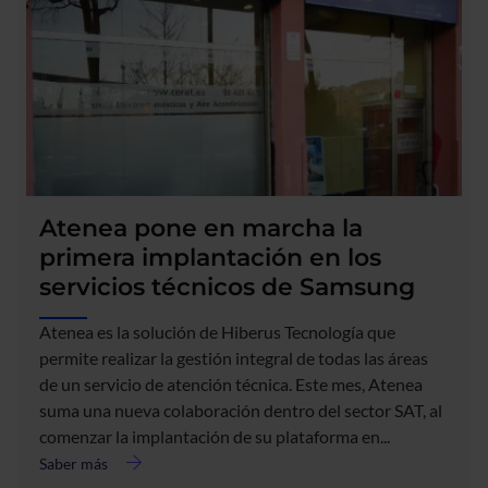
al
edificio
insignia
de
la
antigua
CAI
para
continuar
Atenea pone en marcha la
su
crecimiento
primera implantación en los
servicios técnicos de Samsung
Atenea es la solución de Hiberus Tecnología que
permite realizar la gestión integral de todas las áreas
de un servicio de atención técnica. Este mes, Atenea
suma una nueva colaboración dentro del sector SAT, al
comenzar la implantación de su plataforma en...
Saber más
acerca