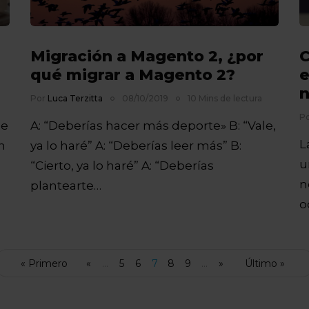
Migración a Magento 2, ¿por
C
qué migrar a Magento 2?
e
n
Por
Luca Terzitta
08/10/2019
10 Mins de lectura
P
de
A: “Deberías hacer más deporte» B: “Vale,
L
n
ya lo haré” A: “Deberías leer más” B:
u
“Cierto, ya lo haré” A: “Deberías
n
plantearte…
o
« Primero
«
...
5
6
7
8
9
...
»
Último »