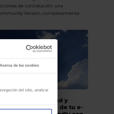
pciones de contratación: una
ommunity Version, completamente
ratuita y Open Source y una…
Acerca de las cookies
vegación del sitio, analizar
SAP Commerce Cloud y
partacus: el frontal de tu e-