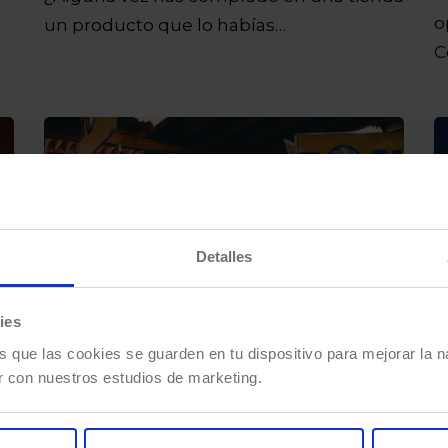
o
un producto que lo habías…
C
g
Detalles
ies
s que las cookies se guarden en tu dispositivo para mejorar la na
r con nuestros estudios de marketing.
Construye tu Marketplace con
M
SAP Commerce Cloud
S