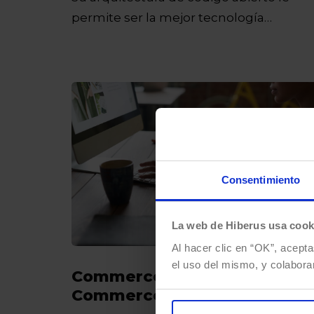
permite ser la mejor tecnología…
Consentimiento
La web de Hiberus usa cook
Al hacer clic en “OK”, acepta
el uso del mismo, y colabora
Commerce Cloud B2B, tu e-
Commerce dentro de tu CR