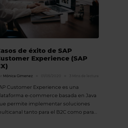
asos de éxito de SAP
ustomer Experience (SAP
X)
or
Mónica Gimenez
01/05/2020
3 Mins de lectura
AP Customer Experience es una
lataforma e-commerce basada en Java
ue permite implementar soluciones
ulticanal tanto para el B2C como para
l B2B, así…