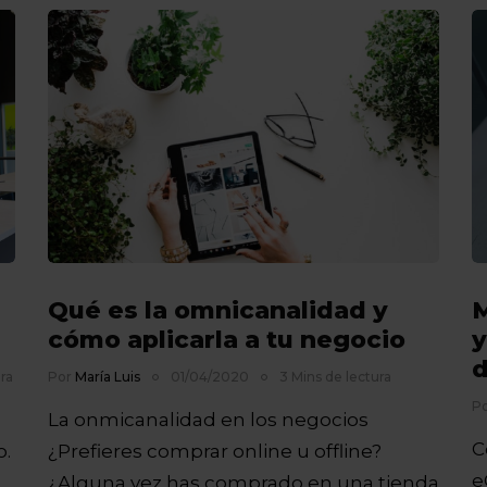
Qué es la omnicanalidad y
M
cómo aplicarla a tu negocio
y
d
ra
Por
María Luis
01/04/2020
3 Mins de lectura
P
La onmicanalidad en los negocios
C
.
¿Prefieres comprar online u offline?
e
¿Alguna vez has comprado en una tienda