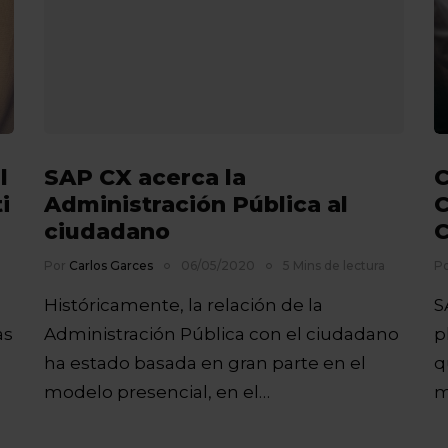
l
SAP CX acerca la
C
i
Administración Pública al
C
ciudadano
C
Por
Carlos Garces
06/05/2020
5 Mins de lectura
P
Históricamente, la relación de la
S
as
Administración Pública con el ciudadano
p
ha estado basada en gran parte en el
q
modelo presencial, en el…
m
e