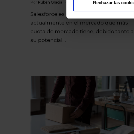
Por
Ruben Gracia
21/01/2020
5 Mins de lectura
Rechazar las cooki
Salesforce es uno de los CRM existente
actualmente en el mercado que más
cuota de mercado tiene, debido tanto a
su potencial…