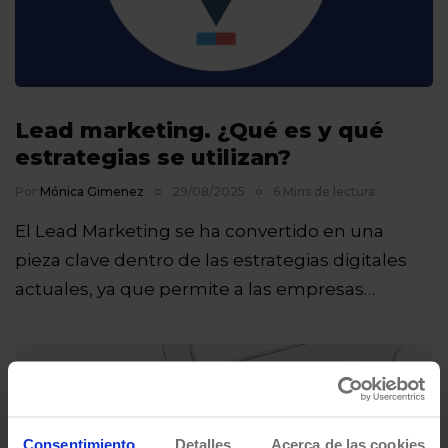
Lead marketing. ¿Qué es y qué
estrategias se utilizan?
Por
Mónica Gimenez
29/08/2025
6 Mins de lectura
El Lead Marketing se ha convertido en una
pieza clave dentro de las estrategias digitales
actuales, ya que permite a las empresas…
Consentimiento
Detalles
Acerca de las cookies