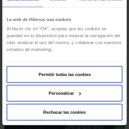
La web de Hiberus usa cookies
Al hacer clic en “OK”, aceptas que las cookies se
guarden en tu dispositivo para mejorar la navegación del
sitio, analizar el uso del mismo, y colaborar con nuestros
estudios de marketing.
Botones de redes sociales
¿merece la pena usarlos?
Permitir todas las cookies
Por
Mónica Gimenez
08/08/2025
3 Mins de lectura
Los botones de redes sociales se han
Personalizar
convertido en un elemento fijo en el 90% de las
webs que visitamos. Medios digitales,…
Rechazar las cookies