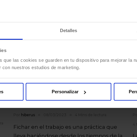
Detalles
ies
s que las cookies se guarden en tu dispositivo para mejorar la na
r con nuestros estudios de marketing.
es
Personalizar
Per
u
Cómo fichar en el trabajo:
L
herramientas de fichaje
c
Por
hiberus
08/03/2023
4 Mins de lectura
P
ra
4 
Fichar en el trabajo es una práctica que
lleva haciéndose desde los tiempos de la
L