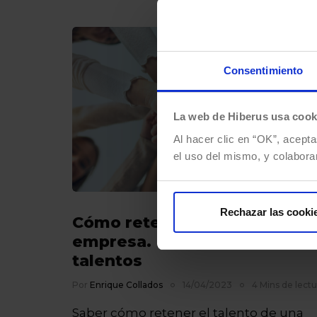
modalidad…
Consentimiento
La web de Hiberus usa cook
Al hacer clic en “OK”, acepta
el uso del mismo, y colabora
Rechazar las cooki
Cómo retener el talento de t
empresa. Evitar la fuga de
talentos
Por
Enrique Collados
14/04/2023
4 Mins de lectu
Saber cómo retener el talento de una