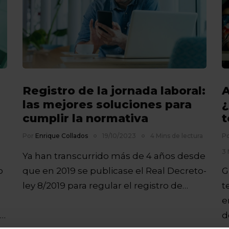
Registro de la jornada laboral:
A
las mejores soluciones para
¿
cumplir la normativa
t
Por
Enrique Collados
19/10/2023
4 Mins de lectura
P
3 
Ya han transcurrido más de 4 años desde
o
que en 2019 se publicase el Real Decreto-
G
ley 8/2019 para regular el registro de…
t
e
d