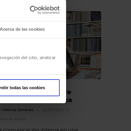
Acerca de las cookies
vegación del sitio, analizar
mitir todas las cookies
os mejores casos de
omunicación interna
or
Mónica Gimenez
22/07/2020
Mins de lectura
a comunicación interna en una