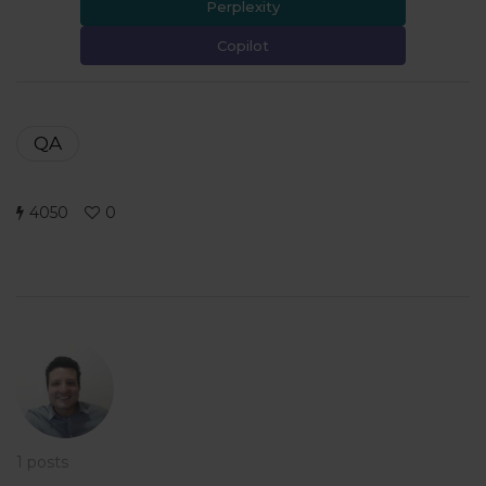
Perplexity
Copilot
QA
4050
0
1 posts