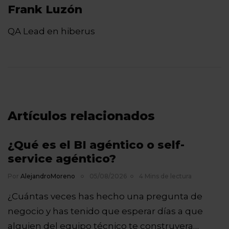
Frank Luzón
QA Lead en hiberus
Artículos relacionados
¿Qué es el BI agéntico o self-
service agéntico?
Por
AlejandroMoreno
05/08/2026
4 Mins de lectura
¿Cuántas veces has hecho una pregunta de
negocio y has tenido que esperar días a que
alguien del equipo técnico te construyera…