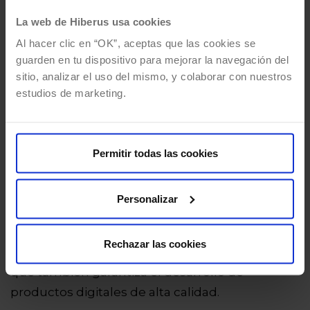
depende del contexto de la organización y de la
La web de Hiberus usa cookies
interpretación de lo que es adecuado para el
Al hacer clic en “OK”, aceptas que las cookies se
propósito”.
guarden en tu dispositivo para mejorar la navegación del
sitio, analizar el uso del mismo, y colaborar con nuestros
Conocer tu madurez QA, una
estudios de marketing.
ventaja diferencial
Para evaluar el grado de madurez QA en una
Permitir todas las cookies
organización, es fundamental seleccionar un
framework
o modelo de referencia, ya sea
Personalizar
propio o de terceros, que sirva como guía para
definir las acciones más efectivas en la mejora
Rechazar las cookies
del QA. Esto no solo optimiza los procesos, sino
que también garantiza el desarrollo de
productos digitales de alta calidad.