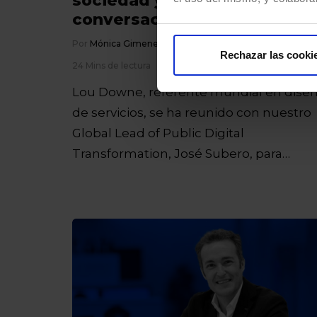
sociedad y el planeta": una
conversación con Lou Down
Por
Mónica Gimenez
04/02/2025
Rechazar las cooki
24 Mins de lectura
Lou Downe, referente mundial en dise
de servicios, se ha reunido con nuestro
Global Lead of Public Digital
Transformation, José Subero, para…