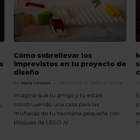
Cómo sobrellevar los
M
s
imprevistos en tu proyecto de
s
diseño
c
Por
María Corcuera
05/05/2025
5 Mins de lectura
P
Imagina que tu amigo y tu estáis
E
,
construyendo una casa para las
p
muñecas de tu hermana pequeña con
e
bloques de LEGO. Al…
m