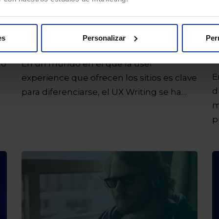
potencia los resultados de
P
e
negocio?
t
c
Por
Vanesa Paños Olmos
21/01/2025
es
Personalizar
Per
P
4 Mins de lectura
7 
ño
En un mundo en el que la user
E
experience que ofrecen los sitios es clave
d
para diferenciarse, el UX Writing se ha…
m
p