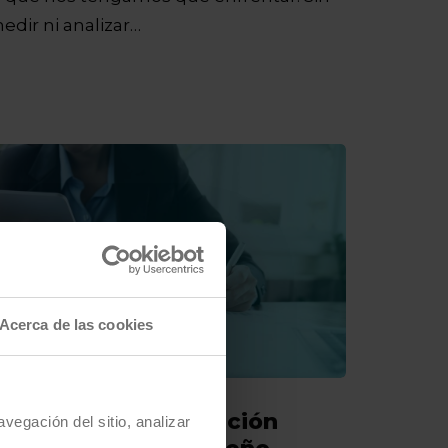
edir ni analizar…
Acerca de las cookies
iseño y Administración
vegación del sitio, analizar