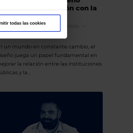
ública: cómo el diseño
ransforma la relación con la
iudadanía
mitir todas las cookies
or
Mercedes Núñez Maroñas
27/12/2024
Mins de lectura
n un mundo en constante cambio, el
iseño juega un papel fundamental en
ejorar la relación entre las instituciones
úblicas y la…