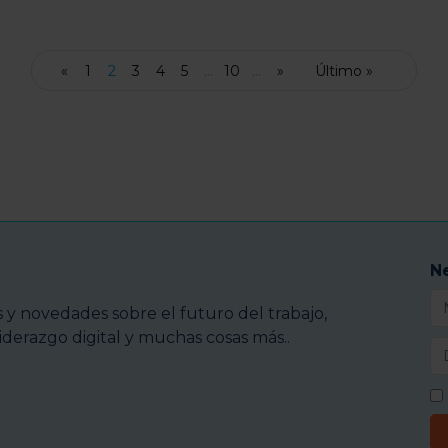
«
1
2
3
4
5
...
10
...
»
Último »
N
y novedades sobre el futuro del trabajo,
iderazgo digital y muchas cosas más..