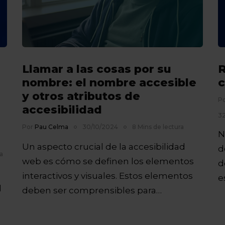
Llamar a las cosas por su
R
nombre: el nombre accesible
c
y otros atributos de
P
accesibilidad
32
Por
Pau Celma
30/10/2024
8 Mins de lectura
N
Un aspecto crucial de la accesibilidad
d
a
web es cómo se definen los elementos
d
interactivos y visuales. Estos elementos
e
l
deben ser comprensibles para…
s