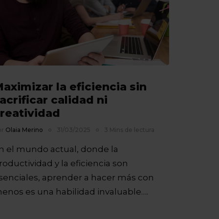
aximizar la eficiencia sin
acrificar calidad ni
reatividad
or
Olaia Merino
31/03/2025
3 Mins de lectura
n el mundo actual, donde la
roductividad y la eficiencia son
senciales, aprender a hacer más con
enos es una habilidad invaluable….