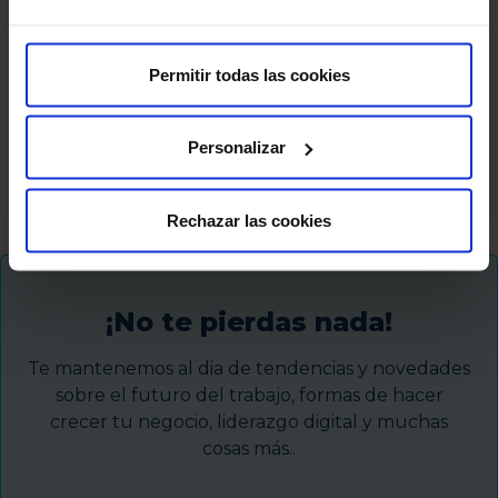
relación con la ciudadanía
Por
Mercedes Núñez Maroñas
27/12/2024
7 Mins de lectura
Permitir todas las cookies
En un mundo en constante cambio, el diseño
juega un papel fundamental en mejorar la
Personalizar
relación entre las instituciones públicas y la…
Rechazar las cookies
¡No te pierdas nada!
Te mantenemos al dia de tendencias y novedades
sobre el futuro del trabajo, formas de hacer
crecer tu negocio, liderazgo digital y muchas
cosas más..