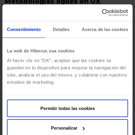
Metodologías ágiles en UX
Research: cómo mejorar la
eficiencia
Por
Elena Queralt
21/05/2025
5 Mins de lectura
Consentimiento
Detalles
Acerca de las cookies
En un mundo tecnológico en el cual la
innovación y las necesidades del mercado
La web de Hiberus usa cookies
avanzan a un ritmo imparable, el ámbito del…
Al hacer clic en “OK”, aceptas que las cookies se
guarden en tu dispositivo para mejorar la navegación del
sitio, analizar el uso del mismo, y colaborar con nuestros
estudios de marketing.
Permitir todas las cookies
Personalizar