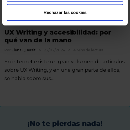
Rechazar las cookies
UX Writing y accesibilidad: por
qué van de la mano
Por
Elena Queralt
22/02/2024
4 Mins de lectura
En internet existe un gran volumen de artículos
sobre UX Writing, y en una gran parte de ellos,
se habla sobre sus…
¡No te pierdas nada!