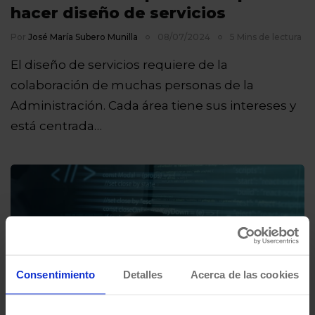
hacer diseño de servicios
Por
José María Subero Munilla
08/07/2024
5 Mins de lectura
El diseño de servicios requiere de la
colaboración de muchas personas de la
Administración. Cada área tiene sus intereses y
está centrada…
Consentimiento
Detalles
Acerca de las cookies