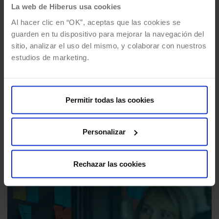
La web de Hiberus usa cookies
Al hacer clic en “OK”, aceptas que las cookies se
guarden en tu dispositivo para mejorar la navegación del
sitio, analizar el uso del mismo, y colaborar con nuestros
Automatización de tareas con Gulp
estudios de marketing.
y NPM
Por
Jorge Aznar
04/07/2024
6 Mins de lectura
En este artículo vamos a ver qué es Gulp, cómo
Permitir todas las cookies
añadirlo a nuestro workflow, cuáles son los
paquetes imprescindibles de NPM y cómo
Personalizar
configurar tareas…
Rechazar las cookies