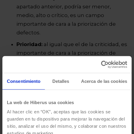
apartado anterior, podría ser menor,
medio, alto o crítico, es un campo
importante de cara a la priorización de
defectos.
Prioridad:
al igual que el de la criticidad, es
importante de cara a la priorización de
defectos.
Estado del defecto:
tal como se
Consentimiento
Detalles
Acerca de las cookies
comentaba en el apartado de los estados
por los que puede pasar un defecto aquí,
según el proyecto, podría ser en curso, en
La web de Hiberus usa cookies
análisis, en desarrollo..
Al hacer clic en “OK”, aceptas que las cookies se
guarden en tu dispositivo para mejorar la navegación del
Sprint
en el que se va a resolver el bug.
sitio, analizar el uso del mismo, y colaborar con nuestros
Histórico de cambios.
estudios de marketing.