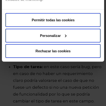
Etiquetas:
se pueden crear etiquetas
específicas que ayudarán a la hora de
Permitir todas las cookies
realizar filtros para poder clasificar los
defectos.
Personalizar
Componentes:
se pueden especificar los
posibles impactos en otros componentes
o sistemas, si es del backend o del
Rechazar las cookies
frontend.
Tipo de tarea:
en este caso sería bug, pero
en caso de no haber un requerimiento
claro podría valorarse el caso de que no
fuese un defecto si no una nueva petición
de funcionalidad por lo que se podría
cambiar el tipo de tarea en este campo.