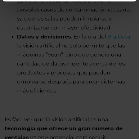
La visión artificial también previene
posibles casos de contaminación cruzada,
ya que las salas pueden limpiarse y
esterilizarse con mayor efectividad.
Datos y decisiones.
En la era del
Big Data
,
la visión artificial no solo permite que las
máquinas “vean”, sino que genera una
cantidad de datos ingente acerca de los
productos y procesos que pueden
emplearse después para crear sistemas
más eficientes.
Es fácil ver que la visión artificial es una
tecnología que ofrece un gran número de
ventajas
y tiene potencial para seguir