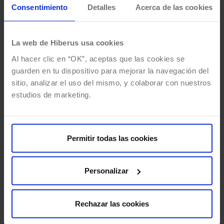
más cerca. Así, es capaz de modificar la
Consentimiento
Detalles
Acerca de las cookies
óptica de la cámara y aumentando o
disminuyendo la resolución. De esta
La web de Hiberus usa cookies
manera, es posible identificar errores con
Al hacer clic en “OK”, aceptas que las cookies se
mucho más detalle, incluso a grandes
guarden en tu dispositivo para mejorar la navegación del
distancias.
sitio, analizar el uso del mismo, y colaborar con nuestros
Mejor seguridad.
Sobre todo en los
estudios de marketing.
procesos industriales, que pueden ser
peligrosos por involucrar maquinaria
pesada o peligrosa. Una menor presencia
Permitir todas las cookies
humana en dichos entornos supone
menos posibilidad de sufrir accidentes.
Personalizar
Prevención de contaminación cruzada.
Directamente relacionado con la menor
Rechazar las cookies
presencia de personas en ciertos entornos.