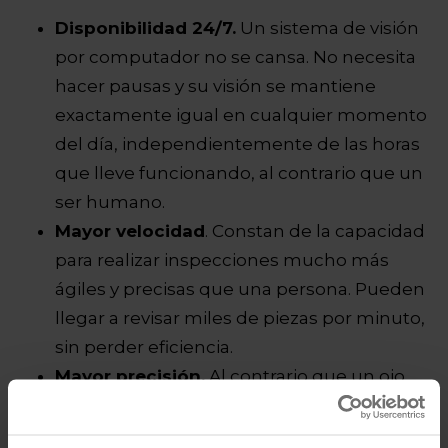
Disponibilidad 24/7.
Un sistema de visión
por computador no se cansa. No necesita
hacer pausas y su visión se mantiene
exactamente igual en cualquier momento
del día, independientemente de las horas
que lleve funcionando, al contrario que un
ser humano.
Mayor velocidad
. Constan de la capacidad
para realizar inspecciones mucho más
ágiles y precisas que una persona. Pueden
llegar a revisar miles de piezas por minuto,
sin perder eficiencia.
Mayor precisión.
Al contrario que un ojo
humano, la visión artificial de una máquina
puede adaptarse para llegar más lejos o