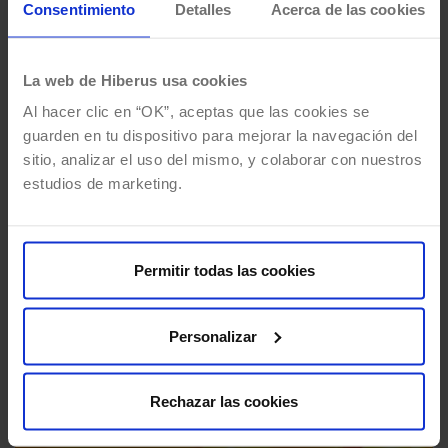
Consentimiento
Detalles
Acerca de las cookies
La web de Hiberus usa cookies
Al hacer clic en “OK”, aceptas que las cookies se
guarden en tu dispositivo para mejorar la navegación del
sitio, analizar el uso del mismo, y colaborar con nuestros
Tracking de errores con Google
estudios de marketing.
Tag Manager
Por
Natalia Samperiz
01/06/2016
3 Mins de lectura
Un aspecto que suele pasar bastante
Permitir todas las cookies
desapercibido en la toma de requisitos de un
proyecto de analítica web es la tracking de…
Personalizar
Rechazar las cookies