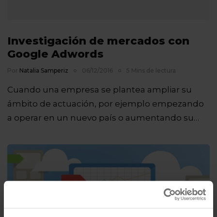
Investigación de mercados con
Google Adwords
Por
Natalia Samperiz
06/12/2016
5 Mins de lectura
Cuando una empresa se plantea ampliar su
ámbito de actuación, por ejemplo empezando
a operar en un nuevo país o aumentando su…