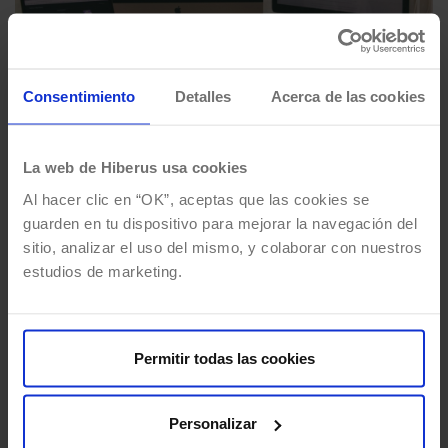
Consentimiento
Detalles
Acerca de las cookies
La web de Hiberus usa cookies
Virtualización de escritorios y
aplicaciones: qué es Citrix y cómo
Al hacer clic en “OK”, aceptas que las cookies se
guarden en tu dispositivo para mejorar la navegación del
funciona
sitio, analizar el uso del mismo, y colaborar con nuestros
Por
Javier Tafalla
26/02/2018
5 Mins de lectura
estudios de marketing.
La virtualización de aplicaciones y escritorios
permite ejecutar una aplicación desde un
Permitir todas las cookies
dispositivo en el que no está instalada. El
objetivo de…
Personalizar