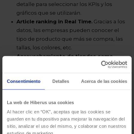
detalle para seleccionar los KPIs y los
gráficos que se utilizarán.
Article ranking in Real Time.
Gracias a los
datos, las empresas pueden conocer el
tipo de producto que más se compra, las
tallas, los colores, etc.
Aprovechamiento de tiendas como
centros picking.
La automatización de los
procesos de almacenaje y picking es clave
Consentimiento
Detalles
Acerca de las cookies
para responder a las crecientes
necesidades de los retailers. Nuestro
objetivo: conseguir mejorar la eficiencia y
La web de Hiberus usa cookies
productividad del picking en los
Al hacer clic en “OK”, aceptas que las cookies se
momentos en los que las empresas
guarden en tu dispositivo para mejorar la navegación del
gestionan mayores volúmenes de
sitio, analizar el uso del mismo, y colaborar con nuestros
estudios de marketing.