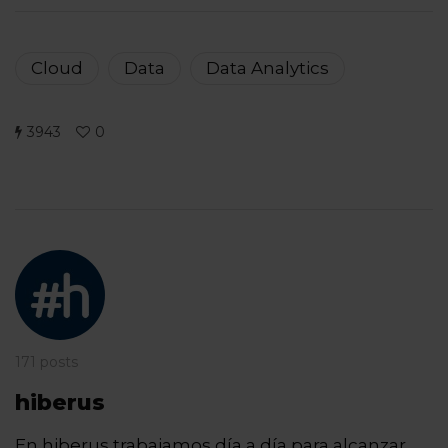
Cloud
Data
Data Analytics
3943
0
171 posts
hiberus
En hiberus trabajamos día a día para alcanzar