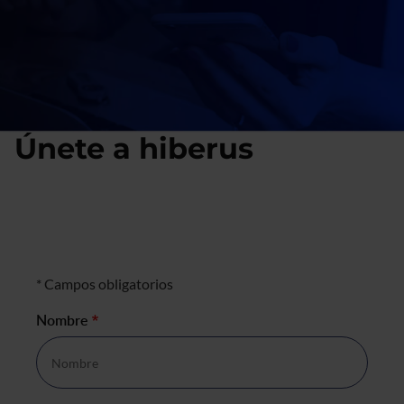
Únete a hiberus
Forma parte de un equipo único y
conviértete en líder digital.
Formulario talento
* Campos obligatorios
Nombre
*