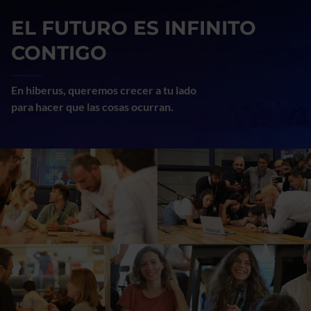
Saber más
Imagen
EL FUTURO ES INFINITO
CONTIGO
En hiberus, queremos crecer a tu lado
para hacer que las cosas ocurran.