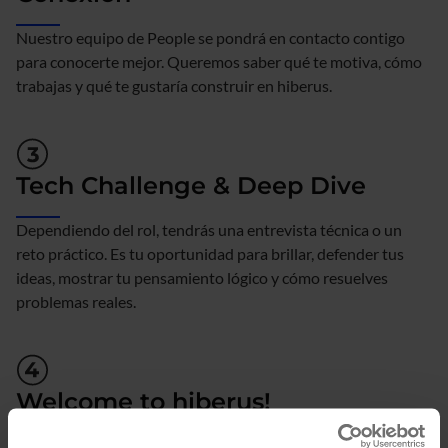
Nuestro equipo de People se pondrá en contacto contigo
para conocerte mejor. Queremos saber qué te motiva, cómo
trabajas y qué te gustaría construir en hiberus.
Tech Challenge & Deep Dive
Dependiendo del rol, tendrás una entrevista técnica o un
reto práctico. Es tu oportunidad para brillar, defender tus
ideas, mostrar tu pensamiento lógico y cómo resuelves
problemas reales.
Welcome to hiberus!
¡Te unes a hiberus! Comienza tu onboarding, un plan de