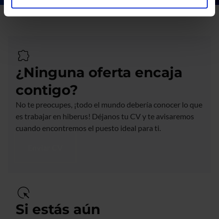
¿Ninguna oferta encaja
contigo?
No te preocupes, ¡todo el mundo debería conocer lo que
es trabajar en hiberus! Déjanos tu CV y te avisaremos
cuando encontremos el puesto ideal para ti.
Enviar CV
Si estás aún