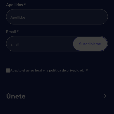
Apellidos
*
Email
*
Acepto el
aviso legal
y la
política de privacidad
.
*
Menú principal de Pie de página
Únete