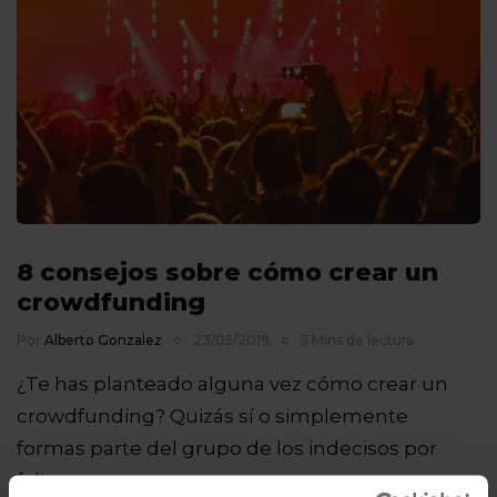
8 consejos sobre cómo crear un
crowdfunding
Por
Alberto Gonzalez
23/05/2019
5 Mins de lectura
¿Te has planteado alguna vez cómo crear un
crowdfunding? Quizás sí o simplemente
formas parte del grupo de los indecisos por
falta…