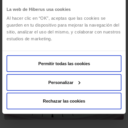
Vivimos actualmente en una situación de crisis
La web de Hiberus usa cookies
en la que es completamente imprescindible
que las distintas empresas privadas y
Al hacer clic en “OK”, aceptas que las cookies se
guarden en tu dispositivo para mejorar la navegación del
organismos públicos busquen…
sitio, analizar el uso del mismo, y colaborar con nuestros
estudios de marketing.
Permitir todas las cookies
Personalizar
Rechazar las cookies