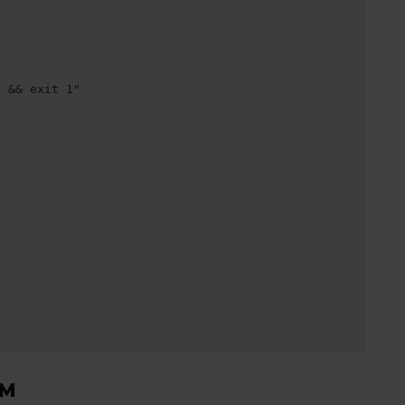
 && exit 1"

PM