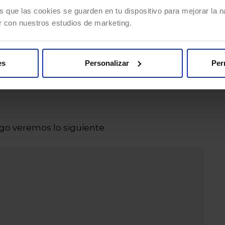
s que las cookies se guarden en tu dispositivo para mejorar la na
r con nuestros estudios de marketing.
inal-npm-init
es
Personalizar
Per
 creado un archivo con el nombre
igo veremos lo siguiente