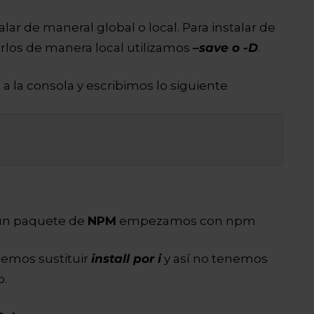
ar de maneral global o local. Para instalar de
arlos de manera local utilizamos
–save o -D
.
a la consola y escribimos lo siguiente
 un paquete de
NPM
empezamos con npm
odemos sustituir
install por i
y así no tenemos
o.