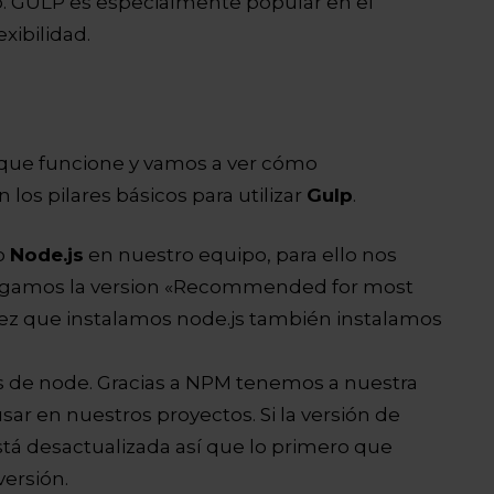
. GULP es especialmente popular en el
exibilidad.
a que funcione y vamos a ver cómo
 los pilares básicos para utilizar
Gulp
.
do
Node.js
en nuestro equipo, para ello nos
argamos la version «Recommended for most
la vez que instalamos node.js también instalamos
s de node. Gracias a NPM tenemos a nuestra
usar en nuestros proyectos. Si la versión de
tá desactualizada así que lo primero que
versión.