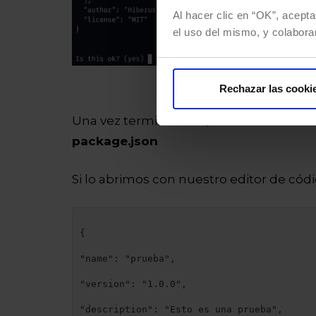
Al hacer clic en “OK”, acepta
el uso del mismo, y colabora
term
Rechazar las cooki
Una vez terminado el proceso se habrá
package.json
Si lo abrimos con nuestro editor de cód
{

"name": "prueba",

"version": "1.0.0",

"description": "Esto es una prueba",
