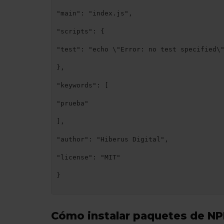
"main": "index.js",

"scripts": {

"test": "echo \"Error: no test specified\"
},

"keywords": [

"prueba"

],

"author": "Hiberus Digital",

"license": "MIT"

}

Cómo instalar paquetes de N