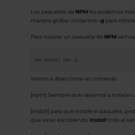
Los paquetes de
NPM
los podemos instal
manera global utilizamos
-g
para instal
Para instalar un paquete de
NPM
vamos 
npm install npm -g

Vamos a diseccionar el comando.
[npm] Siempre que vayamos a instalar
[install] para que instale el paquete, p
que estar escribiendo
install
todo el rat