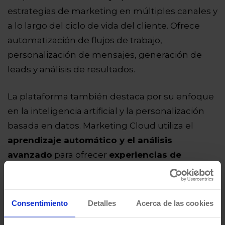
estrategias de marketing en múltiples canales y
a lo largo del ciclo de vida del cliente. Ofrece
automatización de flujos de trabajo,
personalización de mensajes, generación de
leads y análisis de resultados.
La plataforma también destaca por su enfoque
en la inteligencia artificial y la personalización
basada en datos. Marketing Cloud utiliza el
aprendizaje automático y el análisis
avanzado
para ofrecer
experiencias de
marketing altamente personalizadas y
relevantes
. Esto permite a las empresas brindar
mensajes y ofertas específicas a cada cliente en
Consentimiento
Detalles
Acerca de las cookies
función de su comportamiento, preferencias y