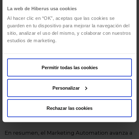
características demográficas.
La web de Hiberus usa cookies
Además de sus características y
Al hacer clic en “OK”, aceptas que las cookies se
guarden en tu dispositivo para mejorar la navegación del
funcionalidades avanzadas, Marketing Cloud
sitio, analizar el uso del mismo, y colaborar con nuestros
cuenta con una sólida comunidad de usuarios.
estudios de marketing.
Salesforce, como líder en el mercado de CRM,
ha establecido una reputación muy confiable
en el ámbito del marketing automation.
Permitir todas las cookies
Con Marketing Cloud, las empresas pueden
Personalizar
crear experiencias de marketing personalizadas
y coherentes en todos los canales, lo que les
permite
atraer, retener y fidelizar a sus
Rechazar las cookies
clientes de manera más efectiva
.
En resumen, el Marketing Automation avanza a