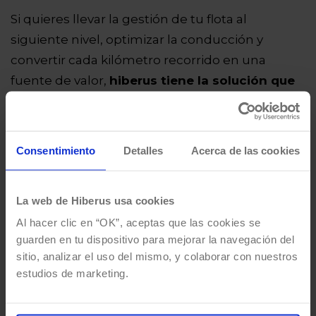
Si quieres llevar la gestión de tu flota al
siguiente nivel, optimizar la conducción y
convertir cada kilómetro recorrido en una
fuente de valor,
hiberus tiene la solución que
necesitas
. Gisir es un
sistema integral de
gestión de logística inversa
basado en una
filosofía de dato único que
permite controlar
Consentimiento
Detalles
Acerca de las cookies
toda la operativa diaria de la flota de
recogida de residuos
, desde la recepción del
La web de Hiberus usa cookies
aviso hasta la fase de facturación. Todo ello
Al hacer clic en “OK”, aceptas que las cookies se
garantizando la integridad de la información, sin
guarden en tu dispositivo para mejorar la navegación del
necesidad del uso de papel y reduciendo
sitio, analizar el uso del mismo, y colaborar con nuestros
tiempos y costes.
estudios de marketing.
¿Te gustaría poder gestionar y localizar tus