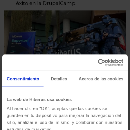
éxito en la DrupalCamp.
Consentimiento
Detalles
Acerca de las cookies
La web de Hiberus usa cookies
Increíble también el logro de
Semmántica
,
Al hacer clic en “OK”, aceptas que las cookies se
que vuelve a brillar en los
Google Agency
guarden en tu dispositivo para mejorar la navegación del
Excellence Awards
.
Es la única agencia
sitio, analizar el uso del mismo, y colaborar con nuestros
española en la categoría de International
estudios de marketing.