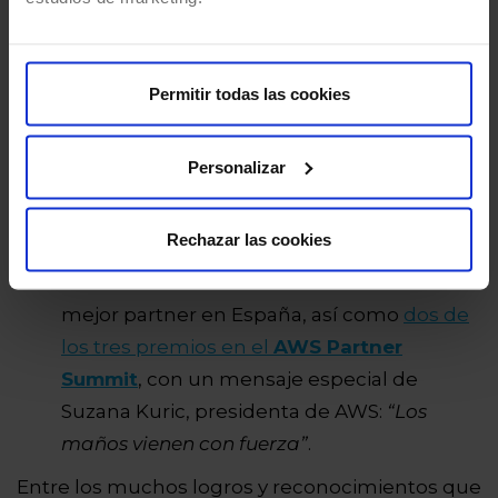
Growth y, por tercer año consecutivo, una
de las tres únicas agencias españolas
nominadas como una de las mejores de
Permitir todas las cookies
Europa, Oriente Medio y África.
Y espectacular un año más nuestra área de
Personalizar
Data & Intelligence,
que sigue
consolidándose como un referente en
Rechazar las cookies
Inteligencia Artificial y Big Data, recibiendo
reconocimientos de
Snowflake
como
mejor partner en España, así como
dos de
los tres premios en el
AWS Partner
Summit
, con un mensaje especial de
Suzana Kuric, presidenta de AWS:
“Los
maños vienen con fuerza”
.
Entre los muchos logros y reconocimientos que